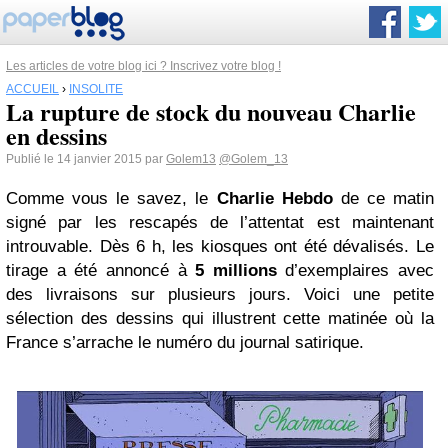
Les articles de votre blog ici ? Inscrivez votre blog !
ACCUEIL
›
INSOLITE
La rupture de stock du nouveau Charlie
en dessins
Publié le 14 janvier 2015 par
Golem13
@Golem_13
Comme vous le savez, le
Charlie Hebdo
de ce matin
signé par les rescapés de l’attentat est maintenant
introuvable. Dès 6 h, les kiosques ont été dévalisés. Le
tirage a été annoncé à
5 millions
d’exemplaires avec
des livraisons sur plusieurs jours. Voici une petite
sélection des dessins qui illustrent cette matinée où la
France s’arrache le numéro du journal satirique.