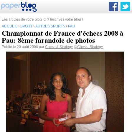
Les articles de votre blog ici ? Inscrivez votre blog !
ACCUEIL
›
SPORT
›
AUTRES SPORTS
›
PAU
Championnat de France d'échecs 2008 à
Pau: 8ème farandole de photos
Publié le 20 août 2008 par
Chess & Strategy
@Chess_Strategy