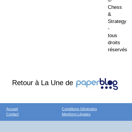
©
Chess
&
Strategy
-
tous
droits
réservés
Retour à La Une de
Accueil
Conditions Générales
Contact
Mentions Légales