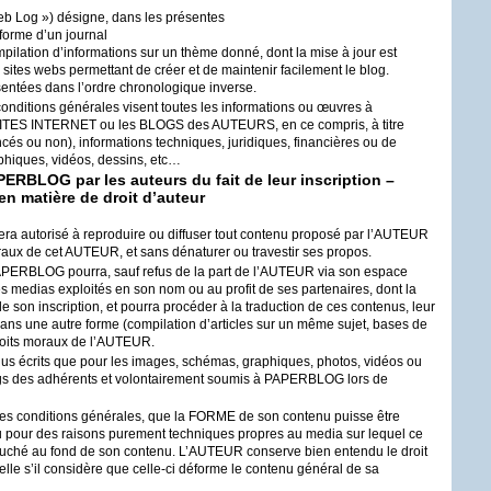
eb Log ») désigne, dans les présentes
forme d’un journal
pilation d’informations sur un thème donné, dont la mise à jour est
e sites webs permettant de créer et de maintenir facilement le blog.
entées dans l’ordre chronologique inverse.
conditions générales visent toutes les informations ou œuvres à
ITES
INTERNET
ou les
BLOGS
des
AUTEURS
, en ce compris, à titre
ncés ou non), informations techniques, juridiques, financières ou de
phiques, vidéos, dessins, etc…
PERBLOG
par les auteurs du fait de leur inscription –
en matière de droit d’auteur
ra autorisé à reproduire ou diffuser tout contenu proposé par l’
AUTEUR
oraux de cet
AUTEUR
, et sans dénaturer ou travestir ses propos.
APERBLOG
pourra, sauf refus de la part de l’
AUTEUR
via son espace
s medias exploités en son nom ou au profit de ses partenaires, dont la
son inscription, et pourra procéder à la traduction de ces contenus, leur
 dans une autre forme (compilation d’articles sur un même sujet, bases de
oits moraux de l’
AUTEUR
.
enus écrits que pour les images, schémas, graphiques, photos, vidéos ou
logs des adhérents et volontairement soumis à
PAPERBLOG
lors de
es conditions générales, que la
FORME
de son contenu puisse être
 ou pour des raisons purement techniques propres au media sur lequel ce
ouché au fond de son contenu. L’
AUTEUR
conserve bien entendu le droit
lle s’il considère que celle-ci déforme le contenu général de sa