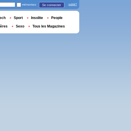
mémorisez
oublié?
Se connecter
ech
Sport
Insolite
People
ières
Sexo
Tous les Magazines