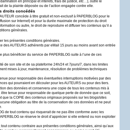
ndamnation en principal et intérêts, frais de justice, etc…), outre le
ait de la plainte déposée ou de l’action engagée contre elle.
s droits concédés
AUTEUR
concède à titre gratuit et non-exclusif à
PAPERBLOG
pour le
ffusion sur Internet) et pour la durée maximale de protection du droit
formation ou autre, le droit de reproduire et diffuser les contenus qu’il a
ditions générales.
ier les présentes conditions générales.
nce des
AUTEURS
adhérents par eMail 15 jours au moins avant son entrée
ne plus bénéficier du service de
PAPERBLOG
suite à l’une de ces
ité de son site et de sa plateforme 24h/24 et 7jours/7, dans les limites
ment mises à jour, maintenance, résolution de problèmes techniques
enue pour responsable des éventuelles interruptions motivées par des
nces qui pourraient en découler pour les
AUTEURS
ou pour des tiers.
tion des données et conservera une copie de tous les contenus mis à
a être tenue pour responsable de quelque perte de donnée que ce soit,
nt que la
COPIE
des contenus originaux proposés sur les blogs/sites
cune obligation au titre de la conservation de ces données et ne peut
e.
OG
de tout contenu qui risquerait de ne pas être conforme avec les
PAPERBLOG
se réserve le droit d’apprécier si elle entend ou non exploiter
tout contenu contraire aux présentes conditions générales, ainsi qu’aux