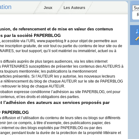
ation
Jeux
Les Auteurs
ffusion, de referencement et de mise en valeur des contenus
s par la société
PAPERBLOG
, accessible via l’
URL
www.paperblog.fr a pour objet de permettre aux
inscription gratuite, de voir tout ou partie du contenu de leur site ou de
NAIRES
, sur tout support, qu’il soit matériel ou immatériel, actuel ou à
s diffusés auprès de plus larges audiences, via les sites internet
es
PARTENAIRES
susceptibles de présenter les contenus des
AUTEURS
à
ra toujours mentionnée; les publications la mentionneront
ticles présentés. Si l’
AUTEUR
les y autorise, les nouveaux lecteurs
. Le référencement du blog de chaque
AUTEUR
sur le site de
PAPERBLOG
e retrouver le blog de chaque
AUTEUR
.
robation expresse conditionne l’adhésion au site
PAPERBLOG
, ont pour
contenus, et les droits et obligations des parties.
nt l’adhésion des auteurs aux services proposés par
r
PAPERBLOG
iffusion et l’utilisation du contenu de leurs sites ou blogs sur différents
enir (en ce compris, à titre d’exemple, des publications papier, des
s internet ou des blogs exploités par
PAPERBLOG
ou par des
ranger, pendant toute la durée de la protection de la propriété littéraire et