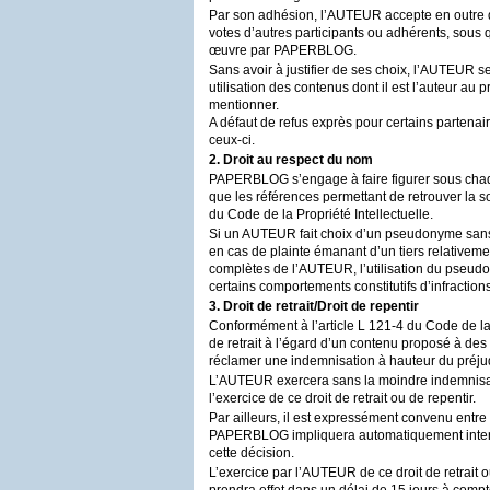
Par son adhésion, l’
AUTEUR
accepte en outre 
votes d’autres participants ou adhérents, sous 
œuvre par
PAPERBLOG
.
Sans avoir à justifier de ses choix, l’
AUTEUR
se
utilisation des contenus dont il est l’auteur au p
mentionner.
A défaut de refus exprès pour certains partenaire
ceux-ci.
2. Droit au respect du nom
PAPERBLOG
s’engage à faire figurer sous ch
que les références permettant de retrouver la s
du Code de la Propriété Intellectuelle.
Si un
AUTEUR
fait choix d’un pseudonyme sans d
en cas de plainte émanant d’un tiers relativem
complètes de l’
AUTEUR
, l’utilisation du pseu
certains comportements constitutifs d’infraction
3. Droit de retrait/Droit de repentir
Conformément à l’article L 121-4 du Code de la P
de retrait à l’égard d’un contenu proposé à des
réclamer une indemnisation à hauteur du préju
L’
AUTEUR
exercera sans la moindre indemnisati
l’exercice de ce droit de retrait ou de repentir.
Par ailleurs, il est expressément convenu entre 
PAPERBLOG
impliquera automatiquement inter
cette décision.
L’exercice par l’
AUTEUR
de ce droit de retrait