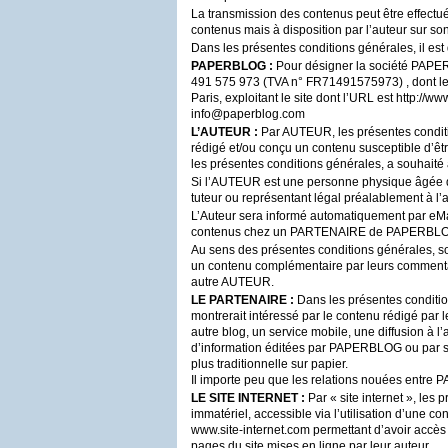
La transmission des contenus peut être effectué
contenus mais à disposition par l’auteur sur son
Dans les présentes conditions générales, il est 
PAPERBLOG
:
Pour désigner la société
PAPE
491 575 973 (
TVA
n° FR71491575973) , dont le 
Paris, exploitant le site dont l’
URL
est http://ww
info@paperblog.com
L’
AUTEUR
:
Par
AUTEUR
, les présentes cond
rédigé et/ou conçu un contenu susceptible d’êt
les présentes conditions générales, a souhaité
Si l’
AUTEUR
est une personne physique âgée de 
tuteur ou représentant légal préalablement à l
L’Auteur sera informé automatiquement par eMail, 
contenus chez un
PARTENAIRE
de
PAPERBL
Au sens des présentes conditions générales,
un contenu complémentaire par leurs commentair
autre
AUTEUR
.
LE
PARTENAIRE
:
Dans les présentes conditio
montrerait intéressé par le contenu rédigé par 
autre blog, un service mobile, une diffusion à l’
d’information éditées par
PAPERBLOG
ou par 
plus traditionnelle sur papier.
Il importe peu que les relations nouées entre
P
LE
SITE
INTERNET
:
Par « site internet », les 
immatériel, accessible via l’utilisation d’une co
www.site-internet.com permettant d’avoir accès 
pages du site mises en ligne par leur auteur.