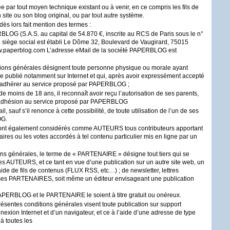
e par tout moyen technique existant ou à venir, en ce compris les fils de
 site ou son blog original, ou par tout autre système.
dès lors fait mention des termes :
RBLOG
(S.A.S. au capital de 54.870 €, inscrite au
RCS
de Paris sous le n°
siège social est établi Le Dôme 32, Boulevard de Vaugirard, 75015
w.paperblog.com L’adresse eMail de la société
PAPERBLOG
est
itions générales désignent toute personne physique ou morale ayant
re publié notamment sur Internet et qui, après avoir expressément accepté
 adhérer au service proposé par
PAPERBLOG
;
moins de 18 ans, il reconnaît avoir reçu l’autorisation de ses parents,
’adhésion au service proposé par
PAPERBLOG
sauf s’il renonce à cette possibilité, de toute utilisation de l’un de ses
OG
.
 sont également considérés comme
AUTEURS
tous contributeurs apportant
es ou les votes accordés à tel contenu particulier mis en ligne par un
ns générales, le terme de «
PARTENAIRE
» désigne tout tiers qui se
les
AUTEURS
, et ce tant en vue d’une publication sur un autre site web, un
aide de fils de contenus (
FLUX
RSS
, etc…) ; de newsletter, lettres
ses
PARTENAIRES
, soit même un éditeur envisageant une publication
APERBLOG
et le
PARTENAIRE
le soient à titre gratuit ou onéreux.
présentes conditions générales visent toute publication sur support
nnexion Internet et d’un navigateur, et ce à l’aide d’une adresse de type
à toutes les