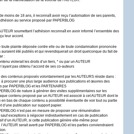
r de la manifestation de la volonté de l’
AUTEUR
.
moins de 18 ans, il reconnaît avoir reçu l’autorisation de ses parents,
’adhésion au service proposé par
PAPERBLOG
AUTEUR
soumettant l’adhésion reconnaît en avoir informé l’ensemble des
eçu leur accord.
 toute plainte déposée contre elle ou de toute condamnation prononcée
s auraient été publiés et qui revendiquerait un droit quelconque du fait de
ar :
tenu violerait les droits d’un tiers, * ou par un
AUTEUR
’ayant pas obtenu l’accord de ses co-auteurs
des contenus proposés volontairement par les
AUTEURS
réside dans :
e à procurer une plus large audience aux publications et œuvres des
és par
PAPERBLOG
et les
PARTENAIRES
PERBLOG
de nature à générer des visites supplémentaires sur les
haque contenu proposé par un
AUTEUR
est associé à cet
AUTEUR
dont le
n bas de chaque contenu a possibilité éventuelle de voir tout ou partie
et d’une publication sur support papier.
PERBLOG
n’est pas en mesure de proposer une rémunération
, sauf exceptions à négocier individuellement en cas de publication
sif d’un
AUTEUR
, si cette publication génère elle-même pour
l’
AUTEUR
serait averti par
PAPERBLOG
et les parties conviendraient
ion.