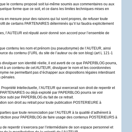
que le contenu proposé soit lui-même soumis aux commentaires ou aux
quelque forme que ce soit, et ce dans les limites techniques mises en
ra en mesure pour des raisons qui lui sont propres, de refuser toute
rofit de certains
PARTENAIRES
déterminés qu’il lui faudra explicitement
s, l’
AUTEUR
est réputé avoir donné son accord pour l’ensemble de
aque contenu les nom et prénom (ou pseudonyme) de l’
AUTEUR
, ainsi
ource du contenu (l’
URL
du site de l’auteur ou de son blog) (art L 121-1
ivulguer son identité réelle, il est averti de ce que
PAPERBLOG
pourra,
ent à un contenu de cet
AUTEUR
, divulguer le nom et les coordonnées
donyme ne permettant pas d’échapper aux dispositions légales interdisant
s pénales.
ropriété Intellectuelle, l’
AUTEUR
qui exercerait son droit de repentir et
PARTENAIRES
ou déjà exploité par
PAPERBLOG
pourra se voir
dice subi par
PAPERBLOG
du fait de ce retrait.
on son droit au retrait pour toute publication
POSTERIEURE
à
parties que toute renonciation par l’
AUTEUR
à la qualité d’adhérent à
diction pour
PAPERBLOG
de faire usage des contenus
POSTERIEURS
à
 ou de repentir s’exercera par l’intermédiaire de son espace personnel et