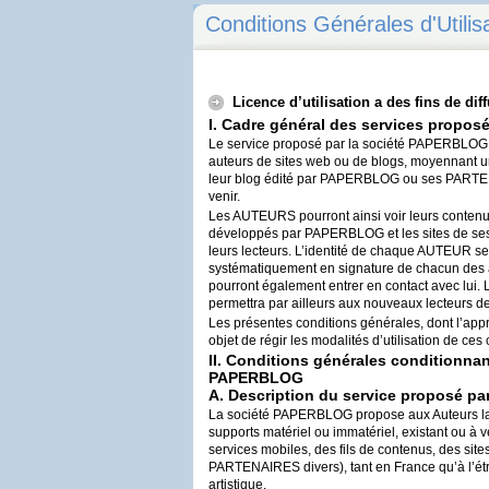
Conditions Générales d'Utilis
Licence d’utilisation a des fins de di
I. Cadre général des services proposé
Le service proposé par la société
PAPERBLOG
auteurs de sites web ou de blogs, moyennant une 
leur blog édité par
PAPERBLOG
ou ses
PARTE
venir.
Les
AUTEURS
pourront ainsi voir leurs contenu
développés par
PAPERBLOG
et les sites de s
leurs lecteurs. L’identité de chaque
AUTEUR
se
systématiquement en signature de chacun des ar
pourront également entrer en contact avec lui
permettra par ailleurs aux nouveaux lecteurs d
Les présentes conditions générales, dont l’app
objet de régir les modalités d’utilisation de ces 
II. Conditions générales conditionna
PAPERBLOG
A. Description du service proposé pa
La société
PAPERBLOG
propose aux Auteurs la d
supports matériel ou immatériel, existant ou à v
services mobiles, des fils de contenus, des site
PARTENAIRES
divers), tant en France qu’à l’ét
artistique.