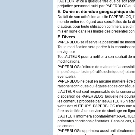
l’
AUTEUR
, et ce à quelque titre que ce soit (co
préjudice personnel subi par
PAPERBLOG
du f
E. Durée et étendue géographique de
Du fait de son adhésion au site
PAPERBLOG
, l’
monde entier (eu égard aux spécificités de la di
d’auteur, pour toute utilisation commerciale, d’in
mis en ligne dans les limites des présentes con
F. Divers
PAPERBLOG
se réserve la possibilité de modif
Toute modification sera portée à la connaissa
en vigueur.
Tout
AUTEUR
pourra notifier à son souhait de 
modifications.
PAPERBLOG
s’efforce de maintenir l’accessibil
imposées par les impératifs techniques (notam
éventuels).
PAPERBLOG
ne peut en aucune manière être t
raisons techniques ou légales et des conséque
L’
AUTEUR
est seul responsable de la conserva
disposition de
PAPERBLOG
, laquelle ne pourr
les contenus proposés par les
AUTEURS
n’éta
webs des
AUTEURS
.
PAPERBLOG
n’assume au
être assimilée à un service de stockage en lign
L’
AUTEUR
informera spontanément
PAPERBL
présentes conditions générales. Dans ce cas,
ce contenu.
PAPERBLOG
supprimera aussi unilatéralement 