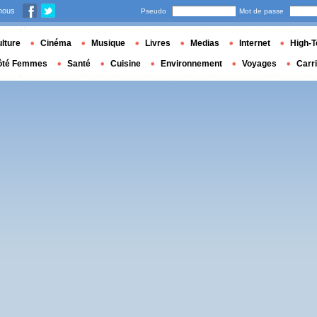
nous
Pseudo
Mot de passe
lture
Cinéma
Musique
Livres
Medias
Internet
High-T
ôté Femmes
Santé
Cuisine
Environnement
Voyages
Carr