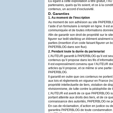
Eu égard à cette exploitation à titre gratuit, l’
AU
partenaires, quels qu’ils soient, et ce à la con
contenus, un accord d’exclusivité.
D. Garanties
1. Au moment de l’inscription
Au moment de son adhésion au site
PAPERBL
l’aide d’un formulaire à remplir en ligne. Il est 
communiquée et de toutes informations données s
Afin de garantir son droit de propriété sur le site/
figurer sur ledit site/blog un élément aisément i
parties (insertion d’un code faisant figurer un 
PAPERBLOG
dans son flux).
2. Pendant toute la durée du partenariat
L’
AUTEUR
garantit à
PAPERBLOG
qu’il est seu
contenus qu’il propose dans les fils d’informati
Il est expressément convenu que l’
AUTEUR
doi
articles qu’il propose, et ce même si une partie
PAPERBLOG
.
Il garantit en outre que ces contenus ne portent
aux lois et règlements en vigueur en France (not
propriété intellectuelle de tiers, violation de 
révisionnisme, de lutte contre la pédophilie de
L’
AUTEUR
est averti de ce que
PAPERBLOG
su
portant atteinte aux droits des tiers, et de ce qu
connaissance des autorités,
PAPERBLOG
ne po
En cas de réclamation, d’action en justice ou d
garantira
PAPERBLOG
de toute condamnation 