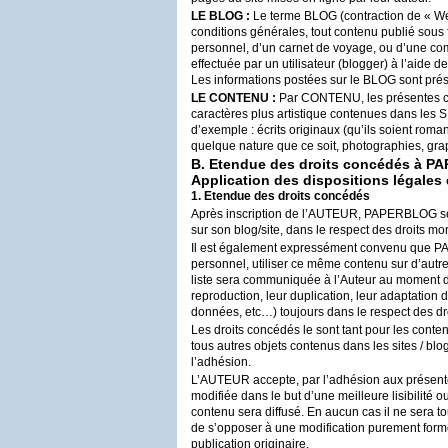
LE
BLOG
:
Le terme
BLOG
(contraction de « W
conditions générales, tout contenu publié sous 
personnel, d’un carnet de voyage, ou d’une com
effectuée par un utilisateur (blogger) à l’aide d
Les informations postées sur le
BLOG
sont prés
LE
CONTENU
:
Par
CONTENU
, les présentes 
caractères plus artistique contenues dans les
S
d’exemple : écrits originaux (qu’ils soient roma
quelque nature que ce soit, photographies, gra
B. Etendue des droits concédés à
PA
Application des dispositions légales 
1. Etendue des droits concédés
Après inscription de l’
AUTEUR
,
PAPERBLOG
se
sur son blog/site, dans le respect des droits m
Il est également expressément convenu que
P
personnel, utiliser ce même contenu sur d’autre
liste sera communiquée à l’Auteur au moment de 
reproduction, leur duplication, leur adaptation
données, etc…) toujours dans le respect des dr
Les droits concédés le sont tant pour les cont
tous autres objets contenus dans les sites / b
l’adhésion.
L’
AUTEUR
accepte, par l’adhésion aux présent
modifiée dans le but d’une meilleure lisibilité
contenu sera diffusé. En aucun cas il ne sera t
de s’opposer à une modification purement forme
publication originaire.