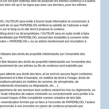
TEUR
est bien entendu libre de proposer les mêmes contenus à d’autres
dition bien sûr qu’il ne signe pas avec ces derniers, pour les mêmes
OG
, l’
AUTEUR
sera invité à fournir toute information le concernant, à
averti de ce que
PAPERBLOG
vérifiera la validité de l’adresse e-mail
ur le blog ou le site dont il propose le contenu.
blog dont il se dit propriétaire, l’
AUTEUR
sera en outre invité à faire
dentifiable par
PAPERBLOG
, suivant des modalités à convenir entre
bouton «
PAPERBLOG
» ou un article mentionnant son inscription à
l titulaire des droits de propriété intellectuelle sur l’ensemble des
on.
t être titulaire des droits de propriété intellectuelle sur l’ensemble des
 seulement de ces articles ou fils de contenus sont exploités par
 pas atteinte aux droits des tiers, et ne sont en aucune façon contraires
amment et à titre d’exemple, en matière de droit à l’image, droits de
dispositions pénales en matière de racisme, de xénophobie, de
 traitements inhumains ou dégradants, etc….).
pprimera de ses serveurs tout contenu violant les lois ou règlements, ou
e toute infraction de nature criminelle ou correctionnelle sera portée à la
uvant risquer d’être considérée comme complice de tels faits.
e revendication formée par un tiers à l’encontre de
PAPERBLOG
, l’auteur
prononcée à son encontre en raison de contenus proposés par