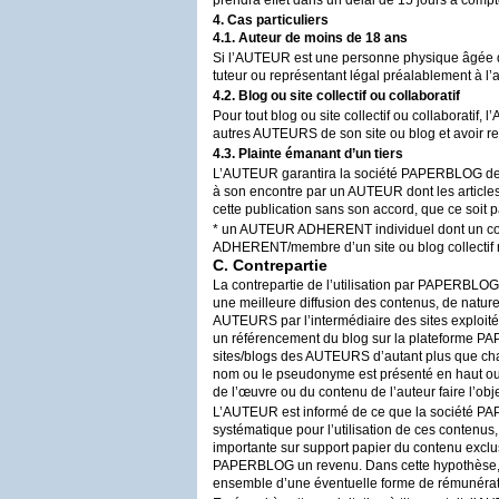
prendra effet dans un délai de 15 jours à compte
4. Cas particuliers
4.1. Auteur de moins de 18 ans
Si l’
AUTEUR
est une personne physique âgée de 
tuteur ou représentant légal préalablement à l
4.2. Blog ou site collectif ou collaboratif
Pour tout blog ou site collectif ou collaboratif, l’
autres
AUTEURS
de son site ou blog et avoir r
4.3. Plainte émanant d’un tiers
L’
AUTEUR
garantira la société
PAPERBLOG
de
à son encontre par un
AUTEUR
dont les article
cette publication sans son accord, que ce soit p
* un
AUTEUR
ADHERENT
individuel dont un con
ADHERENT/membre d’un site ou blog collectif n
C. Contrepartie
La contrepartie de l’utilisation par
PAPERBLOG
une meilleure diffusion des contenus, de natur
AUTEURS
par l’intermédiaire des sites exploit
un référencement du blog sur la plateforme
PA
sites/blogs des
AUTEURS
d’autant plus que c
nom ou le pseudonyme est présenté en haut ou e
de l’œuvre ou du contenu de l’auteur faire l’obj
L’
AUTEUR
est informé de ce que la société
PA
systématique pour l’utilisation de ces contenus
importante sur support papier du contenu exclu
PAPERBLOG
un revenu. Dans cette hypothèse, 
ensemble d’une éventuelle forme de rémunérat