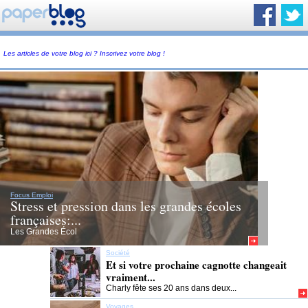
Les articles de votre blog ici ? Inscrivez votre blog !
Focus Emploi
Stress et pression dans les grandes écoles
françaises:...
Les Grandes Écol
Société
Et si votre prochaine cagnotte changeait
vraiment...
Charly fête ses 20 ans dans deux...
Voyages