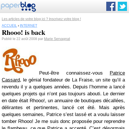
Les articles de votre blog ici ? Inscrivez votre blog !
ACCUEIL
›
INTERNET
Rhooo! is back
Publié le 22 août 2008 par
Marie Servagnat
Peut-être connaissez-vous
Patrice
Cassard
, le génial fondateur de La Fraise, un site qu’il a
revendu il y a quelques années. Depuis l’homme a lancé
quelques projets qui n’ont pas toujours abouti. Le dernier
en date était Rhooo!, un annuaire de boutiques décallées,
délirantes et pertinentes, lancé cet été. Mais après
quelques semaines, Patrice s’est lassé et a voulu laisser
tomber Rhooo! Je me suis donc proposée pour reprendre
le flambeau, ce que Patrice a accepté. C’est désormais