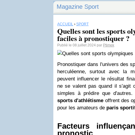
Magazine Sport
ACCUEIL
›
SPORT
Quelles sont les sports o
faciles à pronostiquer ?
Publié le 08 juillet 2024 par
Ptimek
Pronostiquer dans l'univers des sp
herculéenne, surtout avec la mul
peuvent influencer le résultat fina
ne se valent pas quand il s'agit 
simples à prédire que d'autres
sports d'athlétisme
offrent des o
pour les amateurs de
paris sporti
Facteurs influençan
pronostic