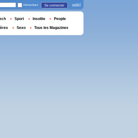
mémorisez
oublié?
Se connecter
ech
Sport
Insolite
People
ières
Sexo
Tous les Magazines