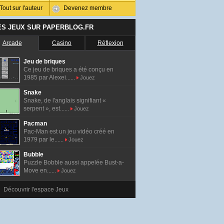
Tout sur l'auteur
Devenez membre
ES JEUX SUR PAPERBLOG.FR
Arcade
Casino
Réflexion
Jeu de briques
Ce jeu de briques a été conçu en
1985 par Alexei......
Jouez
Snake
Snake, de l'anglais signifiant «
serpent », est......
Jouez
Pacman
Pac-Man est un jeu vidéo créé en
1979 par le......
Jouez
Bubble
Puzzle Bobble aussi appelée Bust-a-
Move en......
Jouez
Découvrir l'espace Jeux