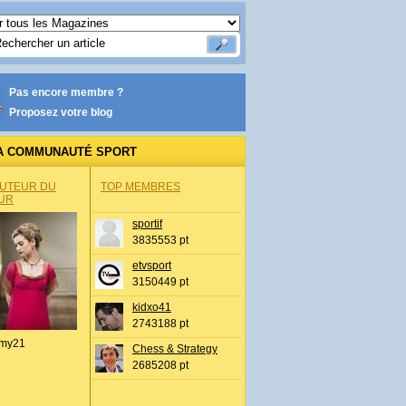
Pas encore membre ?
Proposez votre blog
A COMMUNAUTÉ SPORT
AUTEUR DU
TOP MEMBRES
UR
sportif
3835553 pt
etvsport
3150449 pt
kidxo41
2743188 pt
my21
Chess & Strategy
2685208 pt