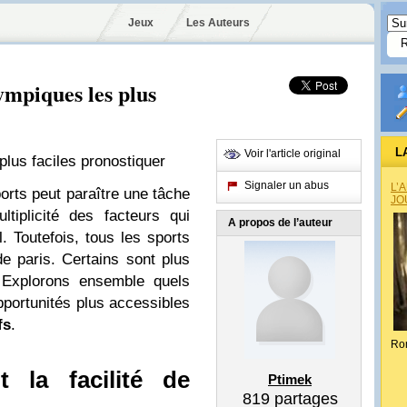
Jeux
Les Auteurs
lympiques les plus
L
Voir l'article original
Signaler un abus
L’
orts peut paraître une tâche
JO
tiplicité des facteurs qui
A propos de l’auteur
l. Toutefois, tous les sports
de paris. Certains sont plus
. Explorons ensemble quels
pportunités plus accessibles
fs
.
Ro
t la facilité de
Ptimek
819
partages