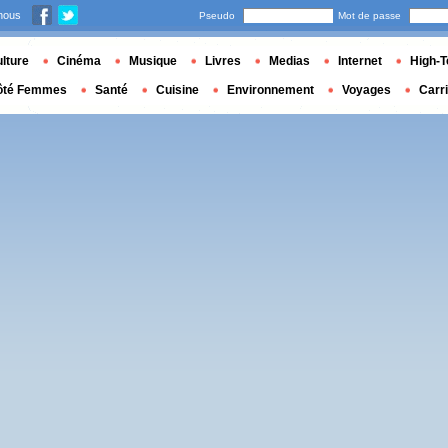
nous
Pseudo
Mot de passe
lture
Cinéma
Musique
Livres
Medias
Internet
High-T
ôté Femmes
Santé
Cuisine
Environnement
Voyages
Carr