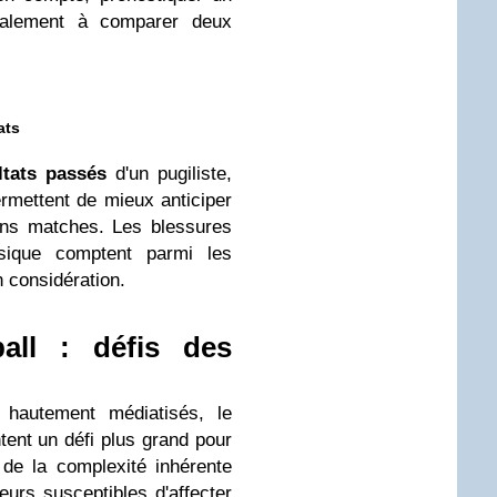
palement à comparer deux
ats
ltats passés
d'un pugiliste,
rmettent de mieux anticiper
ins matches. Les blessures
ysique comptent parmi les
n considération.
ball : défis des
t hautement médiatisés, le
ent un défi plus grand pour
de la complexité inhérente
eurs susceptibles d'affecter