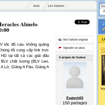
Jeux
Les Auteurs
Heracles Almelo
0:00
L
Voir l'article original
TV tốc độ cao, không quảng
Signaler un abus
L’
húng tôi cung cấp link trực
JO
 HD tại tất cả các giải đấu
A propos de l’auteur
 BLV chất lượng (BLV Leo,
A Lử, Giàng A Páo, Giàng A
Ro
Exatechll3
150
partages