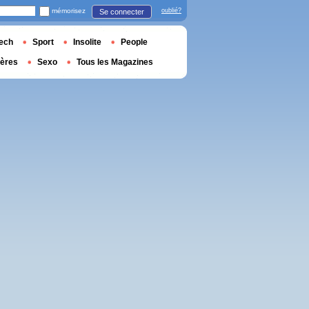
mémorisez
oublié?
Se connecter
ech
Sport
Insolite
People
ières
Sexo
Tous les Magazines