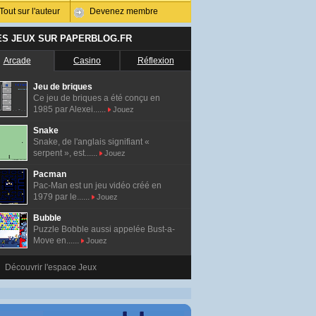
Tout sur l'auteur
Devenez membre
ES JEUX SUR PAPERBLOG.FR
Arcade
Casino
Réflexion
Jeu de briques
Ce jeu de briques a été conçu en
1985 par Alexei......
Jouez
Snake
Snake, de l'anglais signifiant «
serpent », est......
Jouez
Pacman
Pac-Man est un jeu vidéo créé en
1979 par le......
Jouez
Bubble
Puzzle Bobble aussi appelée Bust-a-
Move en......
Jouez
Découvrir l'espace Jeux