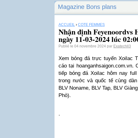
Magazine Bons plans
ACCUEIL
›
CÔTÉ FEMMES
Nhận định Feyenoordvs 
ngày 11-03-2024 lúc 02:0
Publié le 04 novembre 2024 par
Exatechll3
Xem bóng đá trực tuyến Xoilac 
cáo tại hoanganhsaigon.com.vn. C
tiếp bóng đá Xoilac hôm nay full
trong nước và quốc tế cùng dàn
BLV Noname, BLV Tap, BLV Giàng 
Phò).
.