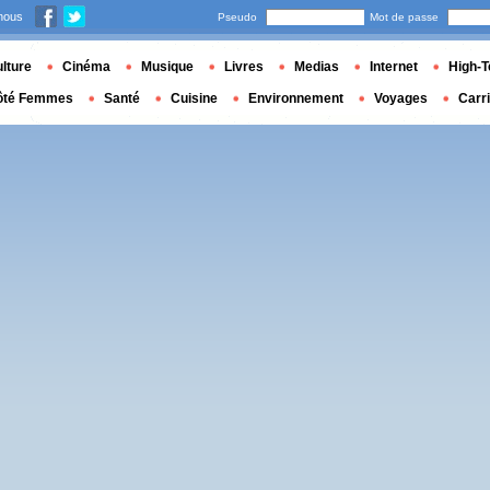
nous
Pseudo
Mot de passe
lture
Cinéma
Musique
Livres
Medias
Internet
High-T
ôté Femmes
Santé
Cuisine
Environnement
Voyages
Carr