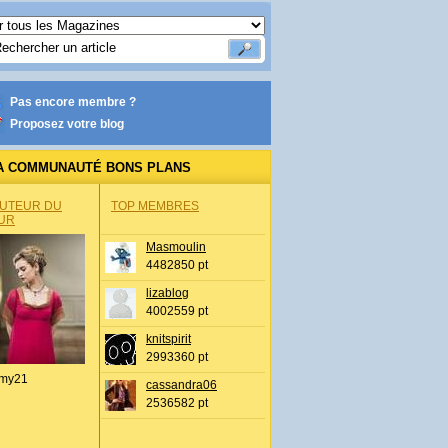
Pas encore membre ?
Proposez votre blog
A COMMUNAUTÉ BONS PLANS
AUTEUR DU
TOP MEMBRES
UR
Masmoulin
4482850 pt
lizablog
4002559 pt
knitspirit
2993360 pt
my21
cassandra06
2536582 pt