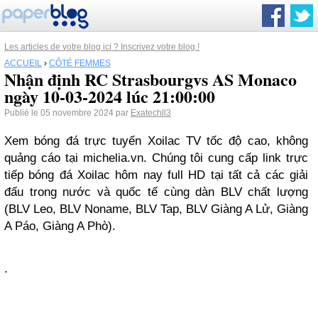
Les articles de votre blog ici ? Inscrivez votre blog !
ACCUEIL
›
CÔTÉ FEMMES
Nhận định RC Strasbourgvs AS Monaco
ngày 10-03-2024 lúc 21:00:00
Publié le 05 novembre 2024 par
Exatechll3
Xem bóng đá trực tuyến Xoilac TV tốc độ cao, không
quảng cáo tại michelia.vn. Chúng tôi cung cấp link trực
tiếp bóng đá Xoilac hôm nay full HD tại tất cả các giải
đấu trong nước và quốc tế cùng dàn BLV chất lượng
(BLV Leo, BLV Noname, BLV Tap, BLV Giàng A Lử, Giàng
A Páo, Giàng A Phò).
.