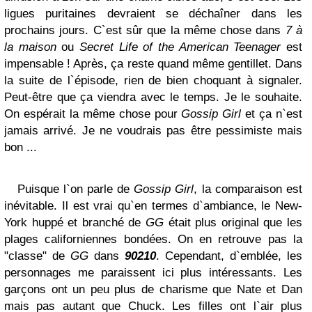
ligues puritaines devraient se déchaîner dans les
prochains jours. C`est sûr que la même chose dans
7 à
la maison
ou
Secret Life of the American Teenager
est
impensable ! Après, ça reste quand même gentillet. Dans
la suite de l`épisode, rien de bien choquant à signaler.
Peut-être que ça viendra avec le temps. Je le souhaite.
On espérait la même chose pour
Gossip Girl
et ça n`est
jamais arrivé. Je ne voudrais pas être pessimiste mais
bon ...
Puisque l`on parle de
Gossip Girl
, la comparaison est
inévitable. Il est vrai qu`en termes d`ambiance, le New-
York huppé et branché de
GG
était plus original que les
plages californiennes bondées. On en retrouve pas la
"classe" de
GG
dans
90210
. Cependant, d`emblée, les
personnages me paraissent ici plus intéressants. Les
garçons ont un peu plus de charisme que Nate et Dan
mais pas autant que Chuck. Les filles ont l`air plus