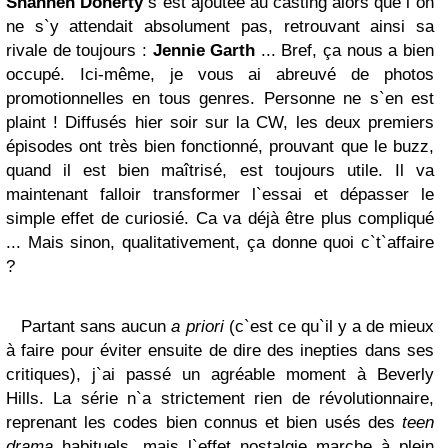
Shannen Doherty
s`est ajoutée au casting alors que l`on
ne s`y attendait absolument pas, retrouvant ainsi sa
rivale de toujours :
Jennie Garth
... Bref, ça nous a bien
occupé. Ici-même, je vous ai abreuvé de photos
promotionnelles en tous genres. Personne ne s`en est
plaint ! Diffusés hier soir sur la CW, les deux premiers
épisodes ont très bien fonctionné, prouvant que le buzz,
quand il est bien maîtrisé, est toujours utile. Il va
maintenant falloir transformer l`essai et dépasser le
simple effet de curiosié. Ca va déjà être plus compliqué
... Mais sinon, qualitativement, ça donne quoi c`t`affaire
?
Partant sans aucun
a priori
(c`est ce qu`il y a de mieux
à faire pour éviter ensuite de dire des inepties dans ses
critiques), j`ai passé un agréable moment à Beverly
Hills. La série n`a strictement rien de révolutionnaire,
reprenant les codes bien connus et bien usés des
teen
drama
habituels, mais l`effet nostalgie marche à plein