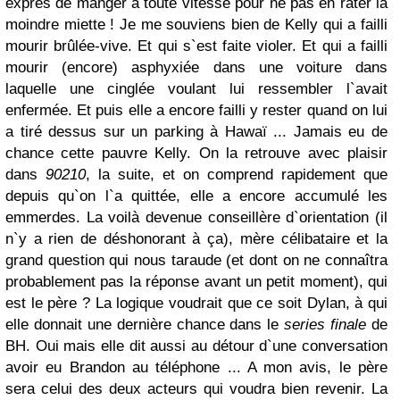
exprès de manger à toute vitesse pour ne pas en rater la
moindre miette ! Je me souviens bien de Kelly qui a failli
mourir brûlée-vive. Et qui s`est faite violer. Et qui a failli
mourir (encore) asphyxiée dans une voiture dans
laquelle une cinglée voulant lui ressembler l`avait
enfermée. Et puis elle a encore failli y rester quand on lui
a tiré dessus sur un parking à Hawaï ... Jamais eu de
chance cette pauvre Kelly. On la retrouve avec plaisir
dans
90210
, la suite, et on comprend rapidement que
depuis qu`on l`a quittée, elle a encore accumulé les
emmerdes. La voilà devenue conseillère d`orientation (il
n`y a rien de déshonorant à ça), mère célibataire et la
grand question qui nous taraude (et dont on ne connaîtra
probablement pas la réponse avant un petit moment), qui
est le père ? La logique voudrait que ce soit Dylan, à qui
elle donnait une dernière chance dans le
series finale
de
BH. Oui mais elle dit aussi au détour d`une conversation
avoir eu Brandon au téléphone ... A mon avis, le père
sera celui des deux acteurs qui voudra bien revenir. La