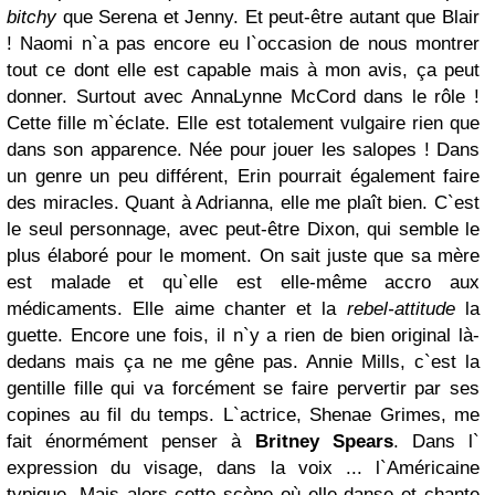
bitchy
que Serena et Jenny. Et peut-être autant que Blair
! Naomi n`a pas encore eu l`occasion de nous montrer
tout ce dont elle est capable mais à mon avis, ça peut
donner. Surtout avec AnnaLynne McCord dans le rôle !
Cette fille m`éclate. Elle est totalement vulgaire rien que
dans son apparence. Née pour jouer les salopes ! Dans
un genre un peu différent, Erin pourrait également faire
des miracles. Quant à Adrianna, elle me plaît bien. C`est
le seul personnage, avec peut-être Dixon, qui semble le
plus élaboré pour le moment. On sait juste que sa mère
est malade et qu`elle est elle-même accro aux
médicaments. Elle aime chanter et la
rebel-attitude
la
guette. Encore une fois, il n`y a rien de bien original là-
dedans mais ça ne me gêne pas. Annie Mills, c`est la
gentille fille qui va forcément se faire pervertir par ses
copines au fil du temps. L`actrice, Shenae Grimes, me
fait énormément penser à
Britney Spears
. Dans l`
expression du visage, dans la voix ... l`Américaine
typique. Mais alors cette scène où elle danse et chante