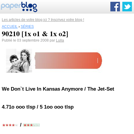
Les articles de votre blog ici ? Inscrivez votre blog !
ACCUEIL
›
SÉRIES
90210 [1x o1 & 1x o2]
Publié le 03 septembre 2008 par
Lulla
We Don`t Live In Kansas Anymore / The Jet-Set
4.71o ooo tlsp / 5 1oo ooo tlsp
/