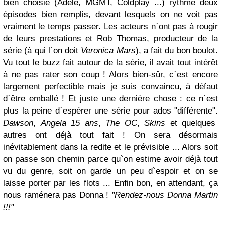
bien choisie (Adele, MGMT, Coldplay ...) rythme deux
épisodes bien remplis, devant lesquels on ne voit pas
vraiment le temps passer. Les acteurs n`ont pas à rougir
de leurs prestations et Rob Thomas, producteur de la
série (à qui l`on doit
Veronica Mars
), a fait du bon boulot.
Vu tout le buzz fait autour de la série, il avait tout intérêt
à ne pas rater son coup ! Alors bien-sûr, c`est encore
largement perfectible mais je suis convaincu, à défaut
d`être emballé ! Et juste une dernière chose : ce n`est
plus la peine d`espérer une série pour ados "différente".
Dawson
,
Angela 15 ans
,
The OC
,
Skins
et quelques
autres ont déjà tout fait ! On sera désormais
inévitablement dans la redite et le prévisible ... Alors soit
on passe son chemin parce qu`on estime avoir déjà tout
vu du genre, soit on garde un peu d`espoir et on se
laisse porter par les flots ... Enfin bon, en attendant, ça
nous raménera pas Donna !
"Rendez-nous Donna Martin
!!!"