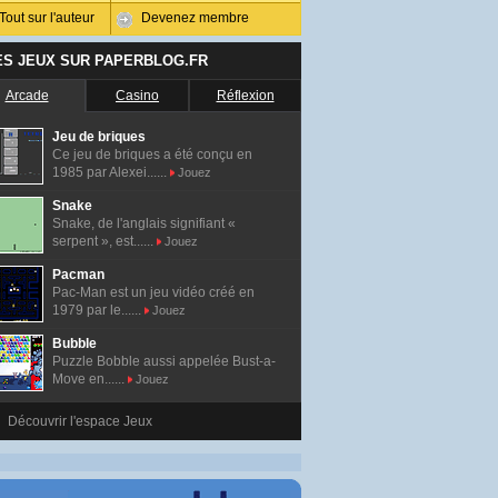
Tout sur l'auteur
Devenez membre
ES JEUX SUR PAPERBLOG.FR
Arcade
Casino
Réflexion
Jeu de briques
Ce jeu de briques a été conçu en
1985 par Alexei......
Jouez
Snake
Snake, de l'anglais signifiant «
serpent », est......
Jouez
Pacman
Pac-Man est un jeu vidéo créé en
1979 par le......
Jouez
Bubble
Puzzle Bobble aussi appelée Bust-a-
Move en......
Jouez
Découvrir l'espace Jeux