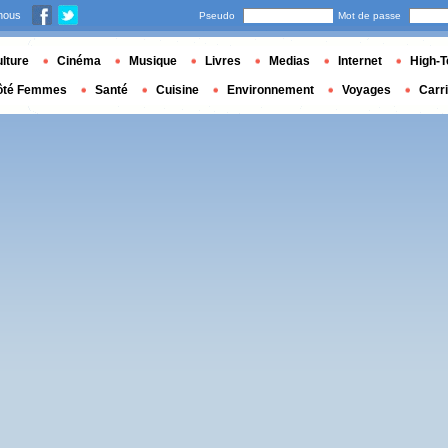
nous
Pseudo
Mot de passe
lture
Cinéma
Musique
Livres
Medias
Internet
High-T
ôté Femmes
Santé
Cuisine
Environnement
Voyages
Carr