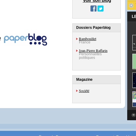
Voir son blog
L
Dossiers Paperblog
e
Rambouillet
France
Jean-Pierre Raffarin
Personnalités
politiques
Magazine
Société