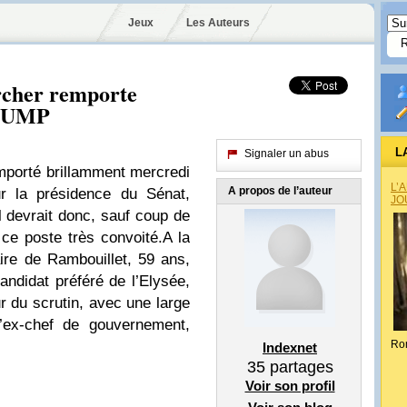
Jeux
Les Auteurs
rcher remporte
e UMP
L
Signaler un abus
mporté brillamment mercredi
L’
A propos de l’auteur
r la présidence du Sénat,
JO
il devrait donc, sauf coup de
 ce poste très convoité.A la
ire de Rambouillet, 59 ans,
andidat préféré de l’Elysée,
ur du scrutin, avec une large
l’ex-chef de gouvernement,
Ro
Indexnet
35
partages
Voir son profil