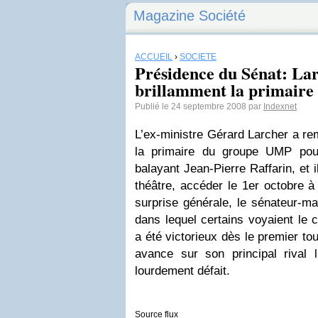
Magazine Société
ACCUEIL
›
SOCIÉTÉ
Présidence du Sénat: La
brillamment la primair
Publié le 24 septembre 2008 par
Indexnet
L’ex-ministre Gérard Larcher a re
la primaire du groupe UMP pou
balayant Jean-Pierre Raffarin, et 
théâtre, accéder le 1er octobre à
surprise générale, le sénateur-ma
dans lequel certains voyaient le c
a été victorieux dès le premier to
avance sur son principal rival 
lourdement défait.
Source flux