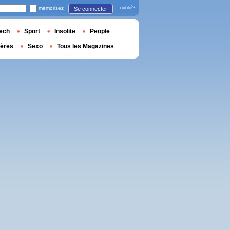
mémorisez
oublié?
Se connecter
ech
Sport
Insolite
People
ières
Sexo
Tous les Magazines