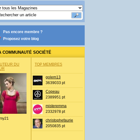
Pas encore membre ?
Proposez votre blog
A COMMUNAUTÉ SOCIÉTÉ
AUTEUR DU
TOP MEMBRES
UR
golem13
3639033 pt
Copeau
2389951 pt
misteremma
2332978 pt
my21
christophefaurie
2050835 pt