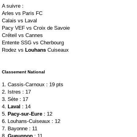
A suivre :
Arles vs Paris FC
Calais vs Laval
Pacy VEF vs Croix de Savoie
Créteil vs Cannes
Entente SSG vs Cherbourg
Rodez vs
Louhans
Cuiseaux
Classement National
1. Cassis-Carnoux : 19 pts
2. Istres : 17
3. Sète : 17
4.
Laval
: 14
5.
Pacy-sur-Eure
: 12
6. Louhans-Cuiseaux : 12
7. Bayonne : 11
8.
Gueugnon
: 11