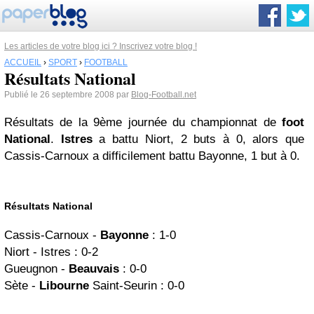
Les articles de votre blog ici ? Inscrivez votre blog !
ACCUEIL
›
SPORT
›
FOOTBALL
Résultats National
Publié le 26 septembre 2008 par
Blog-Football.net
Résultats de la 9ème journée du championnat de
foot
National
.
Istres
a battu Niort, 2 buts à 0, alors que
Cassis-Carnoux a difficilement battu Bayonne, 1 but à 0.
Résultats National
Cassis-Carnoux
-
Bayonne
: 1-0
Niort -
Istres
: 0-2
Gueugnon -
Beauvais
: 0-0
Sète -
Libourne
Saint-Seurin : 0-0