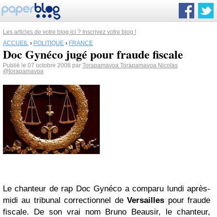
Les articles de votre blog ici ? Inscrivez votre blog !
ACCUEIL
›
POLITIQUE
›
FRANCE
Doc Gynéco jugé pour fraude fiscale
Publié le 07 octobre 2008 par
Torapamavoa Torapamavoa Nicolas
@torapamavoa
Le chanteur de rap Doc Gynéco a comparu lundi après-
midi au tribunal correctionnel de
Versailles
pour fraude
fiscale. De son vrai nom Bruno Beausir, le chanteur,