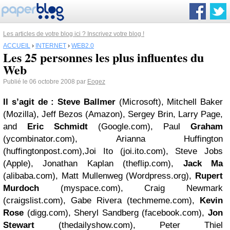
Les articles de votre blog ici ? Inscrivez votre blog !
ACCUEIL
›
INTERNET
›
WEB2.0
Les 25 personnes les plus influentes du
Web
Publié le 06 octobre 2008 par
Eogez
Il s’agit de :
Steve Ballmer
(Microsoft), Mitchell Baker
(Mozilla), Jeff Bezos (Amazon), Sergey Brin, Larry Page,
and
Eric Schmidt
(Google.com), Paul
Graham
(ycombinator.com), Arianna Huffington
(huffingtonpost.com),Joi Ito (joi.ito.com), Steve Jobs
(Apple), Jonathan Kaplan (theflip.com),
Jack Ma
(alibaba.com), Matt Mullenweg (Wordpress.org),
Rupert
Murdoch
(myspace.com), Craig Newmark
(craigslist.com), Gabe Rivera (techmeme.com),
Kevin
Rose
(digg.com), Sheryl Sandberg (facebook.com),
Jon
Stewart
(thedailyshow.com), Peter Thiel