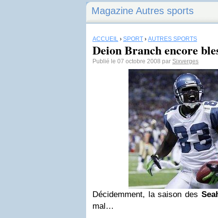
Magazine Autres sports
ACCUEIL
›
SPORT
›
AUTRES SPORTS
Deion Branch encore ble
Publié le 07 octobre 2008 par
Sixverges
Décidemment, la saison des
Sea
mal…