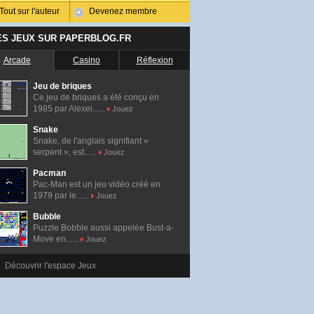
Tout sur l'auteur
Devenez membre
ES JEUX SUR PAPERBLOG.FR
Arcade
Casino
Réflexion
Jeu de briques
Ce jeu de briques a été conçu en
1985 par Alexei......
Jouez
Snake
Snake, de l'anglais signifiant «
serpent », est......
Jouez
Pacman
Pac-Man est un jeu vidéo créé en
1979 par le......
Jouez
Bubble
Puzzle Bobble aussi appelée Bust-a-
Move en......
Jouez
Découvrir l'espace Jeux