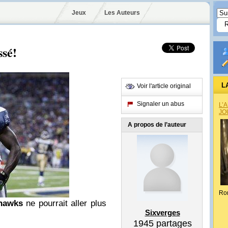
Jeux
Les Auteurs
ssé!
L
Voir l'article original
Signaler un abus
L’
JO
A propos de l’auteur
Ro
hawks
ne pourrait aller plus
Sixverges
1945
partages