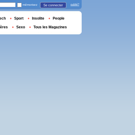
mémorisez
oublié?
Se connecter
ech
Sport
Insolite
People
ières
Sexo
Tous les Magazines