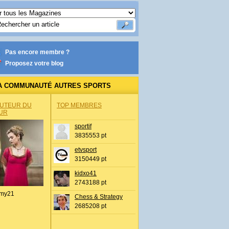
Pas encore membre ?
Proposez votre blog
A COMMUNAUTÉ AUTRES SPORTS
AUTEUR DU
TOP MEMBRES
UR
sportif
3835553 pt
etvsport
3150449 pt
kidxo41
2743188 pt
my21
Chess & Strategy
2685208 pt