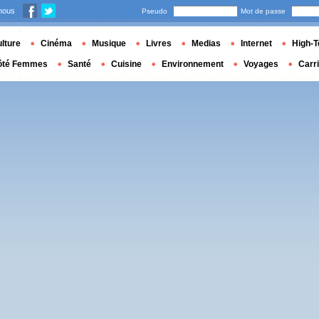
nous
Pseudo
Mot de passe
lture
Cinéma
Musique
Livres
Medias
Internet
High-T
ôté Femmes
Santé
Cuisine
Environnement
Voyages
Carr