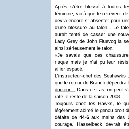
Après s’être blessé à toutes l
féminine, voilà que le receveur d
devra encore s’ absenter pour une 
d'une blessure au talon . Le tal
aurait tenté de casser une nouve
Lady Grey de John Fluevog la se
ainsi sérieusement le talon.
«Je savais que ces chaussures
risque mais je n’ai pu leur résis
ailier espacé.
L’instructeur-chef des Seahawks 
que
le retour de Branch dépendrait
douleur…
Dans ce cas, on peut s’a
rate le reste de la saison 2008 .
Toujours chez les Hawks, le q
légèrement abimé le genou droit d
défaite de
44-6
aux mains des Gi
courage, Hasselbeck devrait ê