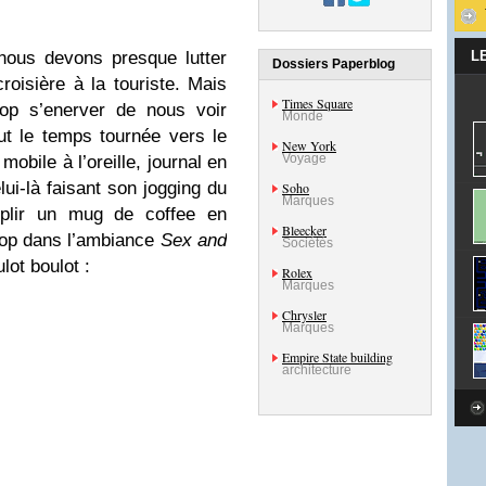
et nous devons presque lutter
L
Dossiers Paperblog
oisière à la touriste. Mais
Times Square
rop s’enerver de nous voir
Monde
out le temps tournée vers le
New York
Voyage
mobile à l’oreille, journal en
elui-là faisant son jogging du
Soho
Marques
mplir un mug de coffee en
Bleecker
rop dans l’ambiance
Sex and
Sociétés
lot boulot :
Rolex
Marques
Chrysler
Marques
Empire State building
architecture