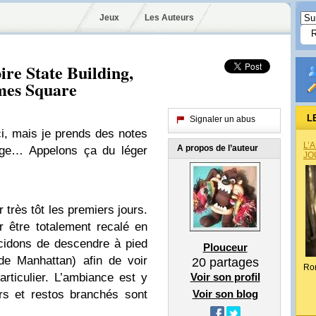
Jeux
Les Auteurs
re State Building,
mes Square
L
Signaler un abus
ici, mais je prends des notes
L’
A propos de l’auteur
yage… Appelons ça du léger
JO
 très tôt les premiers jours.
r être totalement recalé en
cidons de descendre à pied
Plouceur
de Manhattan) afin de voir
20
partages
Ro
rticulier. L’ambiance est y
Voir son profil
ars et restos branchés sont
Voir son blog