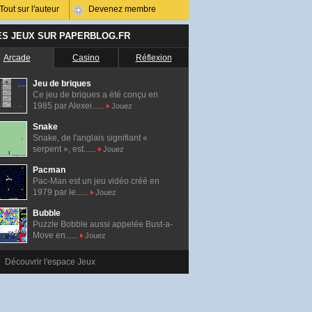
Tout sur l'auteur
Devenez membre
ES JEUX SUR PAPERBLOG.FR
Arcade
Casino
Réflexion
Jeu de briques
Ce jeu de briques a été conçu en
1985 par Alexei......
Jouez
Snake
Snake, de l'anglais signifiant «
serpent », est......
Jouez
Pacman
Pac-Man est un jeu vidéo créé en
1979 par le......
Jouez
Bubble
Puzzle Bobble aussi appelée Bust-a-
Move en......
Jouez
Découvrir l'espace Jeux