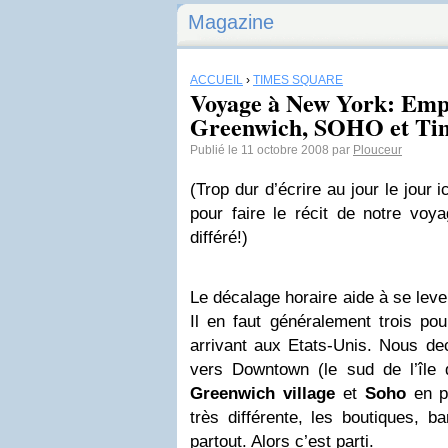
Magazine
ACCUEIL
›
TIMES SQUARE
Voyage à New York: Empi
Greenwich, SOHO et Ti
Publié le 11 octobre 2008 par
Plouceur
(Trop dur d’écrire au jour le jour 
pour faire le récit de notre vo
différé!)
Le décalage horaire aide à se lever
Il en faut généralement trois pou
arrivant aux Etats-Unis. Nous de
vers Downtown (le sud de l’île 
Greenwich village
et
Soho
en pa
très différente, les boutiques, b
partout. Alors c’est parti.