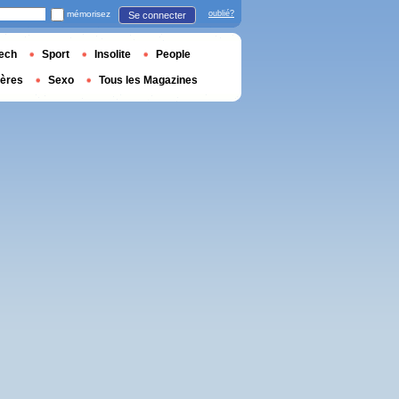
mémorisez
oublié?
Se connecter
ech
Sport
Insolite
People
ières
Sexo
Tous les Magazines