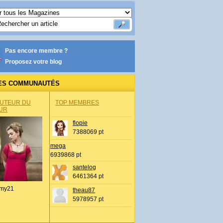
Pas encore membre ?
Proposez votre blog
ES COMMUNAUTÉS
AUTEUR DU
TOP MEMBRES
UR
flopie
7388069 pt
mega
6939868 pt
santelog
6461364 pt
my21
theau87
5978957 pt