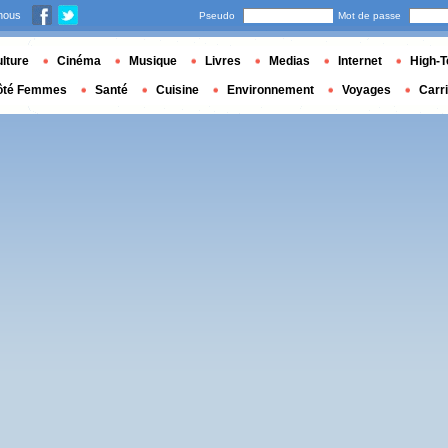
nous
Pseudo
Mot de passe
lture
Cinéma
Musique
Livres
Medias
Internet
High-T
ôté Femmes
Santé
Cuisine
Environnement
Voyages
Carr