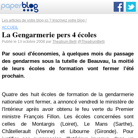
Les articles de votre blog ici ? Inscrivez votre blog !
ACCUEIL
La Gengarmerie pers 4 écoles
Publié le 13 octobre 2008 par
Theatrum Belli
@TheatrumBelli
Par souci d'économies, à quelques mois du passage
des gendarmes sous la tutelle de Beauvau, la moitié
de leurs écoles de formation vont fermer l'été
prochain.
Quatre des huit écoles de formation de la gendarmerie
nationale vont fermer, a annoncé vendredi le ministère de
l'Intérieur après avoir obtenu le feu verte du Premier
ministre François Fillon. Les écoles concernées sont
celles de
Montargis
(Loiret),
Le Mans
(Sarthe),
Châtellerault
(Vienne) et
Libourne
(Gironde). Pour