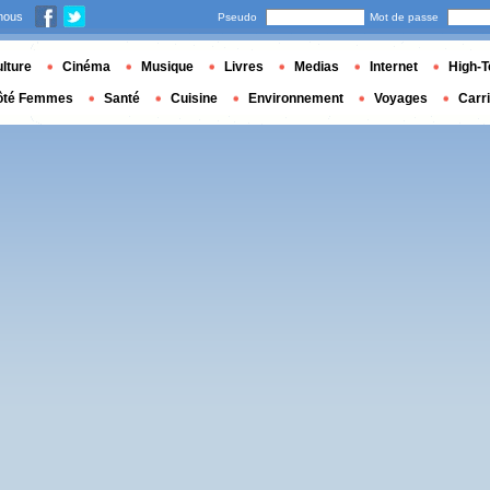
nous
Pseudo
Mot de passe
lture
Cinéma
Musique
Livres
Medias
Internet
High-T
ôté Femmes
Santé
Cuisine
Environnement
Voyages
Carr