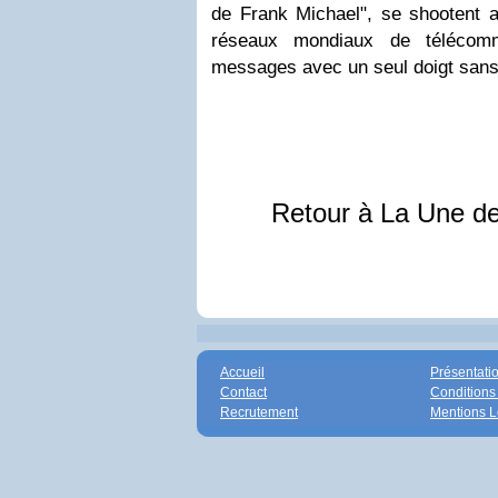
de Frank Michael", se shootent au
réseaux mondiaux de télécomm
messages avec un seul doigt sans 
Retour à La Une d
Accueil
Présentati
Contact
Conditions
Recrutement
Mentions L