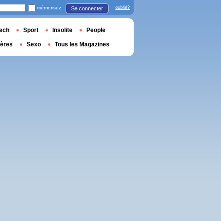
mémorisez
oublié?
Se connecter
ech
Sport
Insolite
People
ières
Sexo
Tous les Magazines