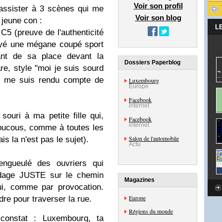
Voir son profil
'assister à 3 scènes qui me
Voir son blog
 jeune con :
L
C5 (preuve de l'authenticité
yé une mégane coupé sport
ant de sa place devant la
Dossiers Paperblog
are, style "moi je suis sourd
 ne me suis rendu compte de
Luxembourg
Europe
Facebook
internet
uri à ma petite fille qui,
Facebook
internet
 coucous, comme à toutes les
Salon de l'automobile
s la n'est pas le sujet).
Actu
engueulé des ouvriers qui
audage JUSTE sur le chemin
Magazines
lui, comme par provocation.
Europe
re pour traverser la rue.
Régions du monde
constat : Luxembourg, ta