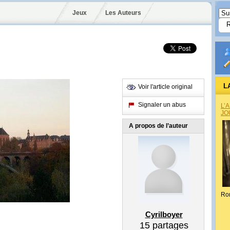
Jeux
Les Auteurs
L
Voir l'article original
Signaler un abus
L’
JO
A propos de l’auteur
Ro
Cyrilboyer
15
partages