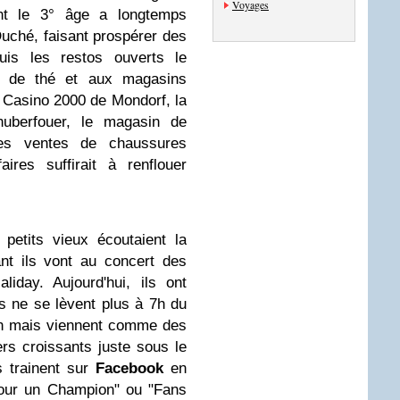
Voyages
ant le 3° âge a longtemps
Duché, faisant prospérer des
uis les restos ouverts le
s de thé et aux magasins
e Casino 2000 de Mondorf, la
huberfouer, le magasin de
es ventes de chaussures
aires suffirait à renflouer
petits vieux écoutaient la
t ils vont au concert des
iday. Aujourd'hui, ils ont
ls ne se lèvent plus à 7h du
ain mais viennent comme des
ers croissants juste sous le
s trainent sur
Facebook
en
pour un Champion" ou "Fans