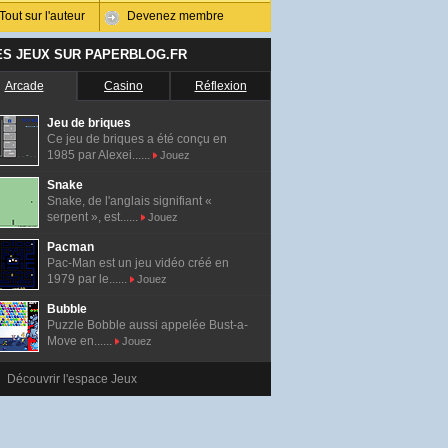
Tout sur l'auteur
Devenez membre
ES JEUX SUR PAPERBLOG.FR
Arcade
Casino
Réflexion
Jeu de briques
Ce jeu de briques a été conçu en
1985 par Alexei......
Jouez
Snake
Snake, de l'anglais signifiant «
serpent », est......
Jouez
Pacman
Pac-Man est un jeu vidéo créé en
1979 par le......
Jouez
Bubble
Puzzle Bobble aussi appelée Bust-a-
Move en......
Jouez
Découvrir l'espace Jeux