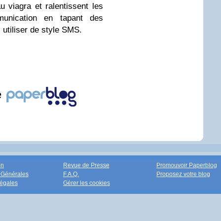
 viagra et ralentissent les
unication en tapant des
utiliser de style SMS.
e
on
Revue de Presse
Promouvoir Paperblog
 Générales
F.A.Q.
Proposez votre blog
égales
Gérer les cookies