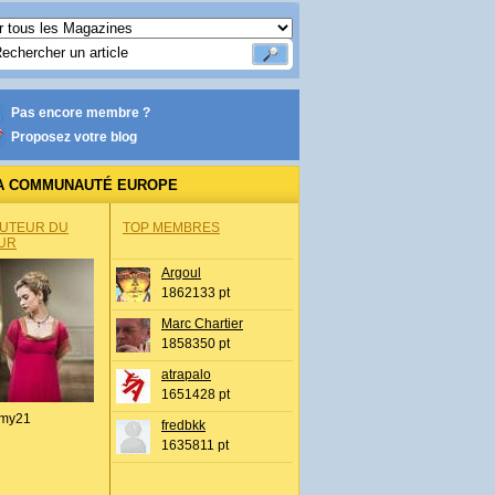
Pas encore membre ?
Proposez votre blog
A COMMUNAUTÉ EUROPE
AUTEUR DU
TOP MEMBRES
UR
Argoul
1862133 pt
Marc Chartier
1858350 pt
atrapalo
1651428 pt
my21
fredbkk
1635811 pt