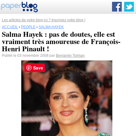
Les articles de votre blog ici ? Inscrivez votre blog !
ACCUEIL
›
PEOPLE
›
SALMA HAYEK
Salma Hayek : pas de doutes, elle est
vraiment très amoureuse de François-
Henri Pinault !
Publié le 03 novembre 2008 par
Benjamin Tolman
Save