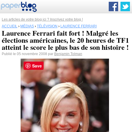
Les articles de votre blog ici ? Inscrivez votre blog !
ACCUEIL
›
MÉDIAS
›
TÉLÉVISION
›
LAURENCE FERRARI
Laurence Ferrari fait fort ! Malgré les
élections américaines, le 20 heures de TF1
atteint le score le plus bas de son histoire !
Publié le 05 novembre 2008 par
Benjamin Tolman
Save