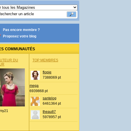
Pas encore membre ?
Proposez votre blog
ES COMMUNAUTÉS
AUTEUR DU
TOP MEMBRES
UR
flopie
7388069 pt
mega
6939868 pt
santelog
6461364 pt
my21
theau87
5978957 pt