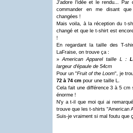
J'adore l'idée et le rendu... Par
commander en me disant que l
changées !
Mais voila, à la réception du t-sh
changé et que le t-shirt est encor
!
En regardant la taille des T-shi
LaFraise, on trouve ça :
»
American Apparel taille L :
L
largeur d'épaule de 54cm
Pour un "
Fruit of the Loom
", je tr
72 à 74 cm
pour une taille L.
Cela fait une différence 3 à 5 cm 
énorme !
N'y a t-il que moi qui ai remarqué
trouve que les t-shirts "American A
Suis-je vraiment si mal foutu que 