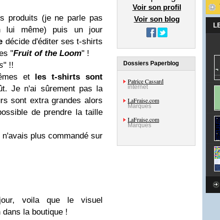
Voir son profil
s produits (je ne parle pas
Voir son blog
L
n lui même) puis un jour
e
décide d'éditer ses t-shirts
les "
Fruit of the Loom
" !
Dossiers Paperblog
s
" !!
 mêmes et
les t-shirts sont
Patrice Cassard
internet
. Je n'ai sûrement pas la
rs sont extra grandes alors
LaFraise.com
Marques
ossible de prendre la taille
LaFraise.com
Marques
 n'avais plus commandé sur
our, voila que le visuel
n dans la boutique !