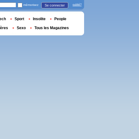
mémorisez
oublié?
Se connecter
ech
Sport
Insolite
People
ières
Sexo
Tous les Magazines