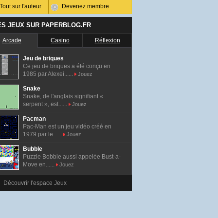
Tout sur l'auteur
Devenez membre
ES JEUX SUR PAPERBLOG.FR
Arcade
Casino
Réflexion
Jeu de briques
Ce jeu de briques a été conçu en
1985 par Alexei......
Jouez
Snake
Snake, de l'anglais signifiant «
serpent », est......
Jouez
Pacman
Pac-Man est un jeu vidéo créé en
1979 par le......
Jouez
Bubble
Puzzle Bobble aussi appelée Bust-a-
Move en......
Jouez
Découvrir l'espace Jeux