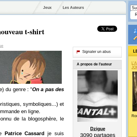
Jeux
Les Auteurs
ouveau t-shirt
ue
L
Signaler un abus
L’
A propos de l’auteur
JO
e) du genre : "
On a pas des
ristiques, symboliques...) et
commande en ligne.
Ro
connu de la blogosphère, le
Dzigue
de
Patrice Cassard
je suis
3090
partages