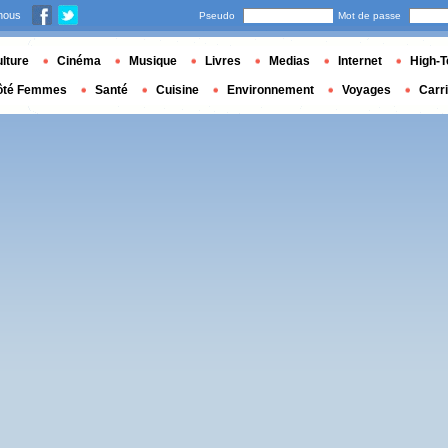
nous
Pseudo
Mot de passe
lture
Cinéma
Musique
Livres
Medias
Internet
High-T
ôté Femmes
Santé
Cuisine
Environnement
Voyages
Carr