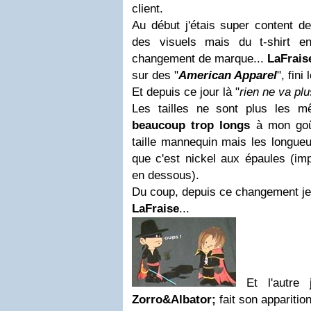
client.
Au début j'étais super content de
des visuels mais du t-shirt e
changement de marque...
LaFrais
sur des "
American Apparel
", fini 
Et depuis ce jour là "
rien ne va plu
Les tailles ne sont plus les
beaucoup trop longs
à mon goût
taille mannequin mais les longueu
que c'est nickel aux épaules (imp
en dessous).
Du coup, depuis ce changement je
LaFraise
...
Et l'autre j
Zorro&Albator;
fait son apparitio