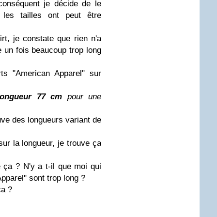
 conséquent je décide de le
es tailles ont peut être
irt, je constate que rien n'a
e un fois beaucoup trop long
rts "American Apparel" sur
ongueur 77 cm
pour une
ouve des longueurs variant de
sur la longueur, je trouve ça
 ça ? N'y a t-il que moi qui
pparel" sont trop long ?
ça ?