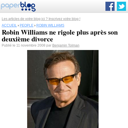
Les articles de votre blog ici ? Inscrivez votre blog !
ACCUEIL
›
PEOPLE
›
ROBIN WILLIAMS
Robin Williams ne rigole plus après son
deuxième divorce
Publié le 11 novembre 2008 par
Benjamin Tolman