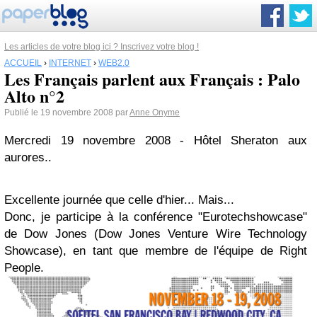
Les articles de votre blog ici ? Inscrivez votre blog !
ACCUEIL
›
INTERNET
›
WEB2.0
Les Français parlent aux Français : Palo
Alto n°2
Publié le 19 novembre 2008 par
Anne Onyme
Mercredi 19 novembre 2008 - Hôtel Sheraton aux
aurores..
Excellente journée que celle d'hier... Mais...
Donc, je participe à la conférence "Eurotechshowcase"
de Dow Jones (Dow Jones Venture Wire Technology
Showcase), en tant que membre de l'équipe de Right
People.