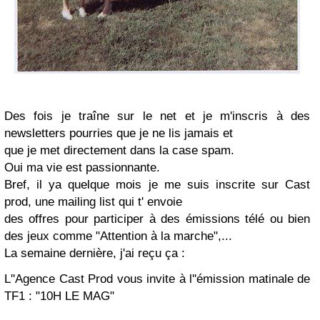
Des fois je traîne sur le net et je m'inscris à des
newsletters
pourries que je ne lis jamais et
que je met directement
dans la case
spam
.
Oui ma vie est
passionnante
.
B
ref
, il
ya
quelque mois
je me suis inscrite sur
Cast
prod
, une mailing
list
qui
t' envoi
e
des offres pour participer à des émissions télé ou bien
des jeux comme "Attention à la marche",...
La semaine dernière, j'ai reçu ça :
L''Agence
Cast
Prod
vous invite à l''émission matinale de
TF
1 : "10H LE
MAG
"