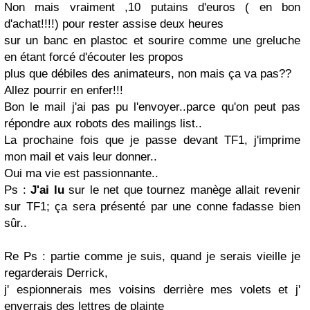
Non mais vraiment ,10 putains d'euros ( en bon
d'achat!!!!) pour rester assise deux heures
sur un banc en
plastoc
et
sourire
comme une
greluche
en étant forcé d'écouter les propos
plus que débiles des animateurs, non mais ça va pas??
Allez pourrir en enfer!!!
Bon le mail j'ai pas
pu
l'envoyer..
parce qu'on
peut pas
répondre aux robots des mailings
list
..
La prochaine fois que je passe devant
TF
1, j'imprime
mon mail et vais leur donner..
Oui ma vie est
passionnante
..
Ps :
J'ai lu
sur le net que tournez manège allait revenir
sur TF1; ça sera présenté par une conne fadasse bien
sûr..
Re Ps : partie comme je suis, quand je serais vieille je
regarderais Derrick,
j' espionnerais mes voisins derrière mes volets et j'
enverrais des lettres de plainte