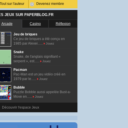
Tout sur l'auteur
Devenez membre
ES JEUX SUR PAPERBLOG.FR
Arcade
Casino
Réflexion
Jeu de briques
Ce jeu de briques a été conçu en
1985 par Alexei......
Jouez
Snake
Snake, de l'anglais signifiant «
serpent », est......
Jouez
Pacman
Pac-Man est un jeu vidéo créé en
1979 par le......
Jouez
Bubble
Puzzle Bobble aussi appelée Bust-a-
Move en......
Jouez
Découvrir l'espace Jeux