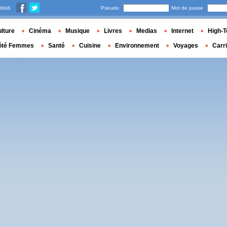
nous
Pseudo
Mot de passe
lture
Cinéma
Musique
Livres
Medias
Internet
High-T
ôté Femmes
Santé
Cuisine
Environnement
Voyages
Carr