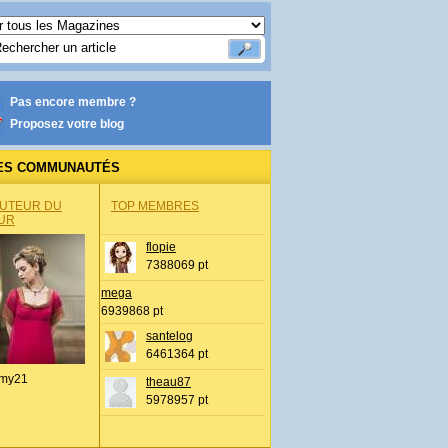
Pas encore membre ?
Proposez votre blog
ES COMMUNAUTÉS
AUTEUR DU
TOP MEMBRES
UR
flopie
7388069 pt
mega
6939868 pt
santelog
6461364 pt
my21
theau87
5978957 pt