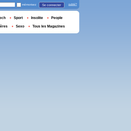
mémorisez
oublié?
Se connecter
ech
Sport
Insolite
People
ières
Sexo
Tous les Magazines