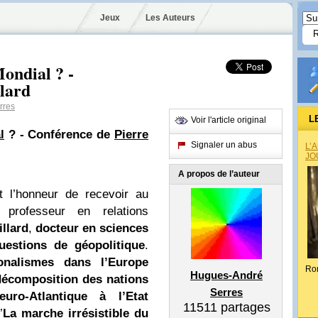
Jeux
Les Auteurs
ondial ? -
lard
rres
L
Voir l'article original
l
? - Conférence de
Pierre
Signaler un abus
L’
JO
A propos de l’auteur
 l’honneur de recevoir au
professeur en relations
illard
,
docteur en sciences
uestions de géopolitique
.
ionalismes dans l’Europe
Ro
Hugues-André
décomposition des nations
Serres
ro-Atlantique à l’Etat
11511
partages
’
La marche irrésistible du