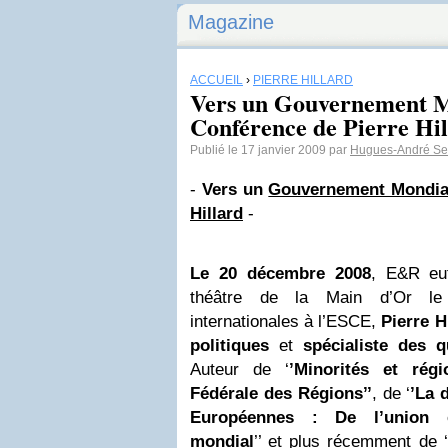
Magazine
ACCUEIL
›
PIERRE HILLARD
Vers un Gouvernement M
Conférence de Pierre Hil
Publié le 17 janvier 2009 par
Hugues-André Se
-
Vers un
Gouvernement Mondia
Hillard
-
Le 20 décembre 2008
, E&R eut
théâtre de la Main d’Or le 
internationales à l’ESCE,
Pierre H
politiques
et
spécialiste des q
Auteur de ‘
’Minorités et rég
Fédérale des Régions’’
, de ‘
’La 
Européennes : De l’union eu
mondial
’’ et plus récemment de ‘