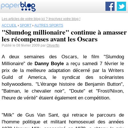
Les articles de votre blog ici ? Inscrivez votre blog !
ACCUEIL
›
SPORT
›
AUTRES SPORTS
"Slumdog millionaire" continue à amasser
les récompenses avant les Oscars
Publié le 08 février 2009 par
Oliverftn
A deux semaines des Oscars, le film "Slumdog
Millionaire" de
Danny Boyle
a reçu samedi 7 février le
prix de la meilleure adaptation décerné par la Writers
Guild of America, le syndicat des scénaristes
hollywoodiens. "L'étrange histoire de Benjamin Button",
"Batman, le chevalier noir", "Doute" et "Frost/Nixon,
l'heure de vérité" étaient également en compétition.
"Milk" de Gus Van Sant, qui retrace le parcours de
l'homme politique et militant homosexuel des années