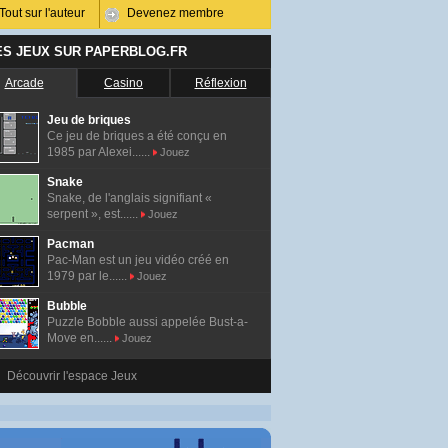
Tout sur l'auteur
Devenez membre
ES JEUX SUR PAPERBLOG.FR
Arcade
Casino
Réflexion
Jeu de briques
Ce jeu de briques a été conçu en
1985 par Alexei......
Jouez
Snake
Snake, de l'anglais signifiant «
serpent », est......
Jouez
Pacman
Pac-Man est un jeu vidéo créé en
1979 par le......
Jouez
Bubble
Puzzle Bobble aussi appelée Bust-a-
Move en......
Jouez
Découvrir l'espace Jeux