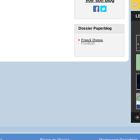
Voir son blog
L
Dossier Paperblog
Franck Dumas
Football