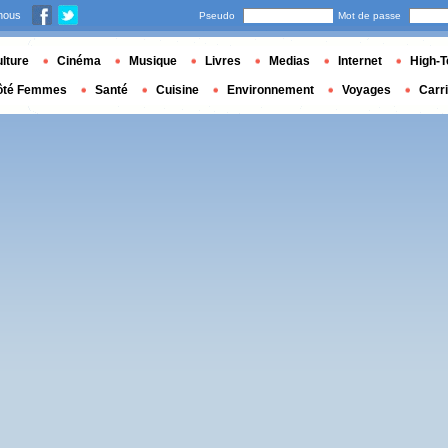
nous
Pseudo
Mot de passe
lture
Cinéma
Musique
Livres
Medias
Internet
High-T
ôté Femmes
Santé
Cuisine
Environnement
Voyages
Carr