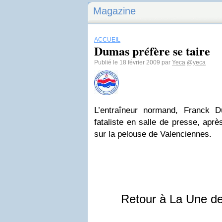
Magazine
ACCUEIL
Dumas préfère se taire
Publié le 18 février 2009 par
Yeca
@yeca
L’entraîneur normand, Franck 
fataliste en salle de presse, apr
sur la pelouse de Valenciennes.
Retour à La Une d