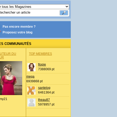
Pas encore membre ?
Proposez votre blog
ES COMMUNAUTÉS
AUTEUR DU
TOP MEMBRES
UR
flopie
7388069 pt
mega
6939868 pt
santelog
6461364 pt
my21
theau87
5978957 pt