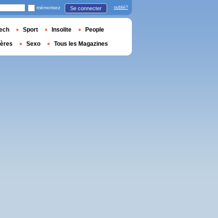
mémorisez
oublié?
Se connecter
ech
Sport
Insolite
People
ières
Sexo
Tous les Magazines