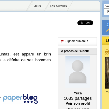
Jeux
Les Auteurs
L
Signaler un abus
L’
A propos de l’auteur
Dumas, est apparu un brin
JO
ès la défaite de ses hommes
Ro
Yeca
e
1033
partages
Voir son profil