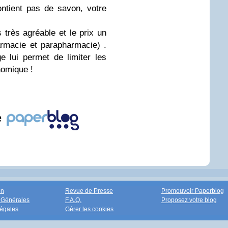
ontient pas de
savon
, votre
 très agréable et le prix un
rmacie et parapharmacie) .
 lui permet de limiter les
nomique !
e
on
Revue de Presse
Promouvoir Paperblog
 Générales
F.A.Q.
Proposez votre blog
égales
Gérer les cookies