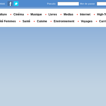
nous
Pseudo
Mot de passe
lture
Cinéma
Musique
Livres
Medias
Internet
High-T
ôté Femmes
Santé
Cuisine
Environnement
Voyages
Carr