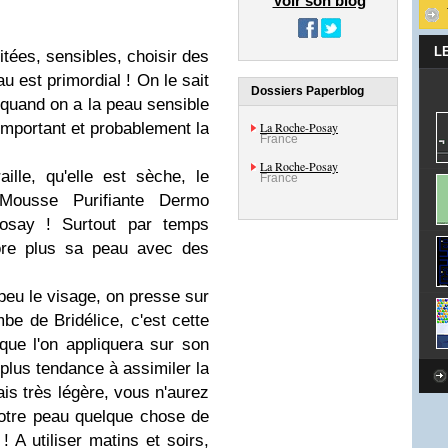
Voir son blog
L
ritées
,
sensibles
, choisir des
au
est primordial ! On le sait
Dossiers Paperblog
 quand on a la
peau sensible
important et probablement la
La Roche-Posay
France
La Roche-Posay
aille
, qu'elle est
sèche
, le
France
Mousse Purifiante Dermo
osay
! Surtout par temps
core plus sa peau avec des
 peu le
visage
, on presse sur
 de Bridélice, c'est cette
) que l'on appliquera sur son
 plus tendance à assimiler la
is très légère, vous n'aurez
votre
peau
quelque chose de
! A utiliser matins et soirs,