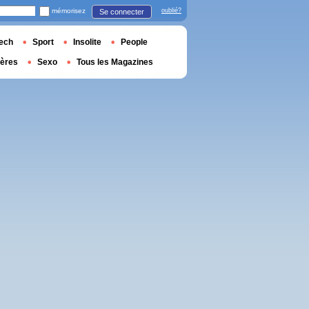
mémorisez
oublié?
Se connecter
ech
Sport
Insolite
People
ières
Sexo
Tous les Magazines