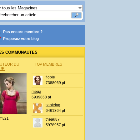
Pas encore membre ?
Proposez votre blog
ES COMMUNAUTÉS
AUTEUR DU
TOP MEMBRES
UR
flopie
7388069 pt
mega
6939868 pt
santelog
6461364 pt
my21
theau87
5978957 pt