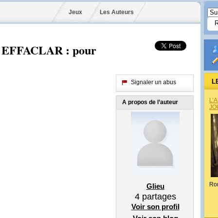
Jeux
Les Auteurs
EFFACLAR : pour
L
Signaler un abus
L’
A propos de l’auteur
JO
Ro
Glieu
4
partages
Voir son profil