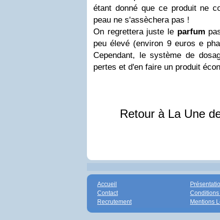
étant donné que ce produit ne c
peau ne s'assèchera pas !
On regrettera juste le
parfum
pas
peu élevé (environ 9 euros e pha
Cependant, le système de dosage
pertes et d'en faire un produit éco
Retour à La Une d
Accueil
Présentati
Contact
Conditions
Recrutement
Mentions L