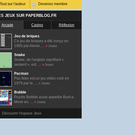
Tout sur l'auteur
Devenez membre
ES JEUX SUR PAPERBLOG.FR
Arcade
Casino
Réflexion
Jeu de briques
Ce jeu de briques a été conçu en
1985 par Alexei......
Jouez
Snake
Snake, de l'anglais signifiant «
serpent », est......
Jouez
Pacman
Pac-Man est un jeu vidéo créé en
1979 par le......
Jouez
Bubble
Puzzle Bobble aussi appelée Bust-a-
Move en......
Jouez
Découvrir l'espace Jeux