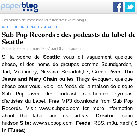
Les articles de votre blog ici ? Inscrivez votre blog !
ACCUEIL
›
INTERNET
›
SEATTLE
Sub Pop Records : des podcasts du label de
Seattle
Publié le 02 septembre 2007 par
Olivier Laurelli
Si la scène de
Seattle
vous dit vaguement quelque
chose, si des noms de groupes comme Soundgarden,
Tad, Mudhoney, Nirvana, Sebadoh,L7, Green River,
The
Jesus and Mary Chain
ou les Thugs évoquent quelque
chose pour vous, voici les feeds de la maison de disque
Sub Pop avec des podcast franchement sympas
d’artistes du Label. Free MP3 downloads from Sub Pop
Records. Visit www.subpop.com for more information
about the label and its artists.
Creator:
dean
hudson
Site:
www.subpop.com
Feeds:
RSS, m3u, xspf (
in iTunes
)