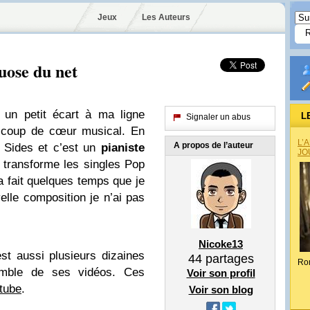
Jeux
Les Auteurs
tuose du net
e un petit écart à ma ligne
L
Signaler un abus
n coup de cœur musical. En
L’
A propos de l’auteur
d Sides et c’est un
pianiste
JO
 il transforme les singles Pop
a fait quelques temps que je
elle composition je n’ai pas
Nicoke13
st aussi plusieurs dizaines
44
partages
Ro
emble de ses vidéos. Ces
Voir son profil
tube
.
Voir son blog