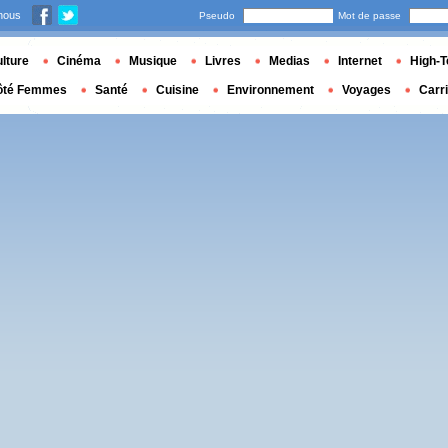
nous
Pseudo
Mot de passe
lture
Cinéma
Musique
Livres
Medias
Internet
High-T
ôté Femmes
Santé
Cuisine
Environnement
Voyages
Carr