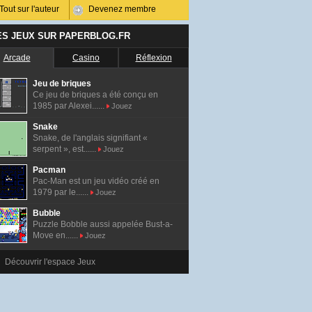
Tout sur l'auteur
Devenez membre
ES JEUX SUR PAPERBLOG.FR
Arcade
Casino
Réflexion
Jeu de briques
Ce jeu de briques a été conçu en
1985 par Alexei......
Jouez
Snake
Snake, de l'anglais signifiant «
serpent », est......
Jouez
Pacman
Pac-Man est un jeu vidéo créé en
1979 par le......
Jouez
Bubble
Puzzle Bobble aussi appelée Bust-a-
Move en......
Jouez
Découvrir l'espace Jeux