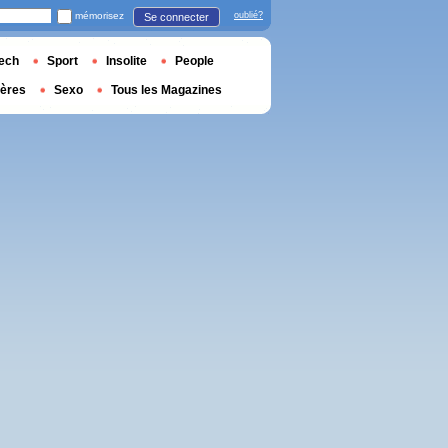
mémorisez
oublié?
Se connecter
ech
Sport
Insolite
People
ières
Sexo
Tous les Magazines