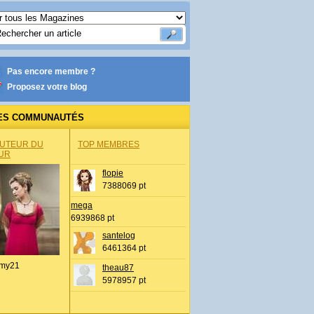
Pas encore membre ?
Proposez votre blog
ES COMMUNAUTÉS
AUTEUR DU
TOP MEMBRES
UR
flopie
7388069 pt
mega
6939868 pt
santelog
6461364 pt
my21
theau87
5978957 pt