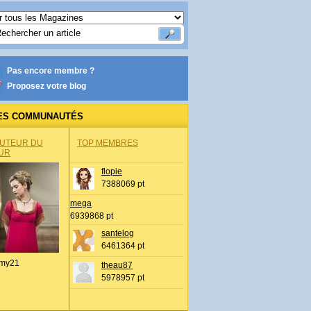
Pas encore membre ?
Proposez votre blog
ES COMMUNAUTÉS
AUTEUR DU
TOP MEMBRES
UR
flopie
7388069 pt
mega
6939868 pt
santelog
6461364 pt
my21
theau87
5978957 pt