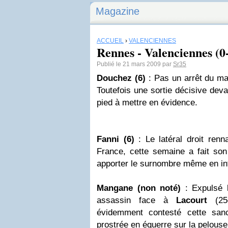
Magazine
ACCUEIL
›
VALENCIENNES
Rennes - Valenciennes (0-
Publié le 21 mars 2009 par
Sr35
Douchez (6)
: Pas un arrêt du ma
Toutefois une sortie décisive dev
pied à mettre en évidence.
Fanni (6)
: Le latéral droit ren
France, cette semaine a fait son
apporter le surnombre même en inf
Mangane (non noté)
: Expulsé l
assassin face à
Lacourt
(25è
évidemment contesté cette san
prostrée en équerre sur la pelouse