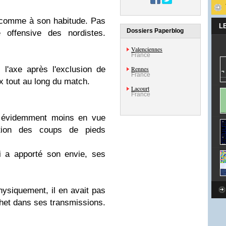
comme à son habitude. Pas
L
Dossiers Paperblog
e offensive des nordistes.
Valenciennes
France
l'axe après l'exclusion de
Rennes
France
x tout au long du match.
Lacourt
France
en évidemment moins en vue
sation des coups de pieds
 a apporté son envie, ses
ysiquement, il en avait pas
het dans ses transmissions.