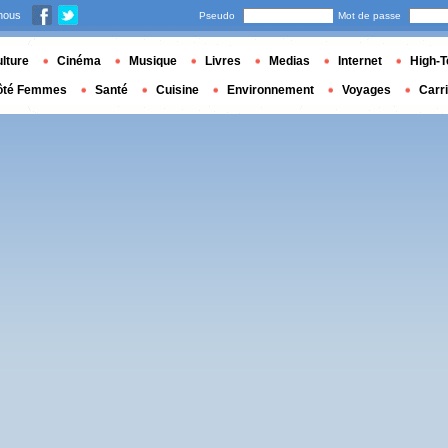
nous
Pseudo
Mot de passe
lture
Cinéma
Musique
Livres
Medias
Internet
High-T
ôté Femmes
Santé
Cuisine
Environnement
Voyages
Carr