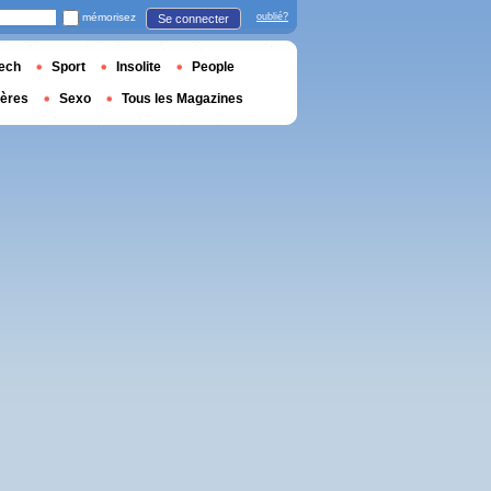
mémorisez
oublié?
Se connecter
ech
Sport
Insolite
People
ières
Sexo
Tous les Magazines