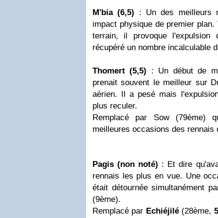
M'bia (6,5)
: Un des meilleurs r
impact physique de premier plan. V
terrain, il provoque l'expulsio
récupéré un nombre incalculable de
Thomert (5,5)
: Un début de ma
prenait souvent le meilleur sur 
aérien. Il a pesé mais l'expulsio
plus reculer.
Remplacé par Sow (79ème) qu
meilleures occasions des rennais 
Pagis (non noté)
: Et dire qu'ava
rennais les plus en vue. Une occ
était détournée simultanément pa
(9ème).
Remplacé par
Echiéjilé
(28ème,