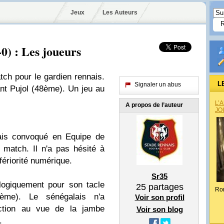
Jeux
Les Auteurs
0) : Les joueurs
tch pour le gardien rennais.
L
Signaler un abus
ant Pujol (48ème). Un jeu au
L’
A propos de l’auteur
JO
nais convoqué en Equipe de
 match. Il n'a pas hésité à
ériorité numérique.
Sr35
ogiquement pour son tacle
25
partages
Ro
me). Le sénégalais n'a
Voir son profil
ction au vue de la jambe
Voir son blog
.