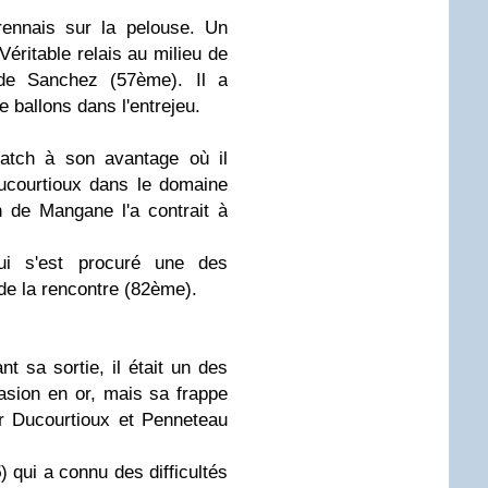
ennais sur la pelouse. Un
éritable relais au milieu de
n de Sanchez (57ème). Il a
 ballons dans l'entrejeu.
tch à son avantage où il
Ducourtioux dans le domaine
n de Mangane l'a contrait à
i s'est procuré une des
de la rencontre (82ème).
nt sa sortie, il était un des
asion en or, mais sa frappe
r Ducourtioux et Penneteau
5
) qui a connu des difficultés