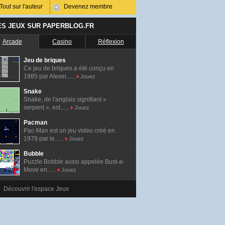
Tout sur l'auteur
Devenez membre
ES JEUX SUR PAPERBLOG.FR
Arcade
Casino
Réflexion
Jeu de briques
Ce jeu de briques a été conçu en
1985 par Alexei......
Jouez
Snake
Snake, de l'anglais signifiant «
serpent », est......
Jouez
Pacman
Pac-Man est un jeu vidéo créé en
1979 par le......
Jouez
Bubble
Puzzle Bobble aussi appelée Bust-a-
Move en......
Jouez
Découvrir l'espace Jeux