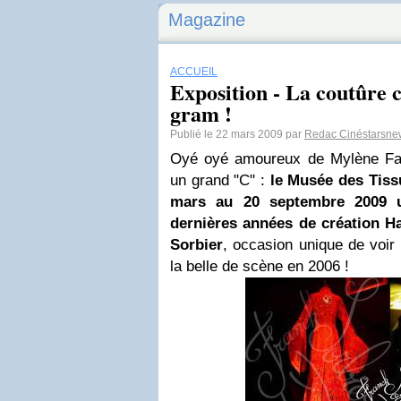
Magazine
ACCUEIL
Exposition - La coutûre 
gram !
Publié le 22 mars 2009 par
Redac Cinéstarsne
Oyé oyé amoureux de Mylène Far
un grand "C" :
le Musée des Tiss
mars au 20 septembre 2009 u
dernières années de création H
Sorbier
, occasion unique de voi
la belle de scène en 2006 !