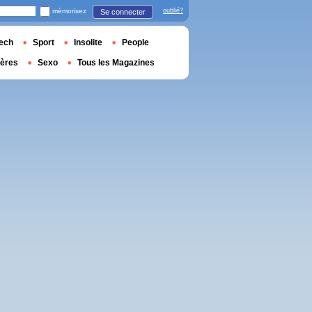
mémorisez
oublié?
Se connecter
ech
Sport
Insolite
People
ières
Sexo
Tous les Magazines