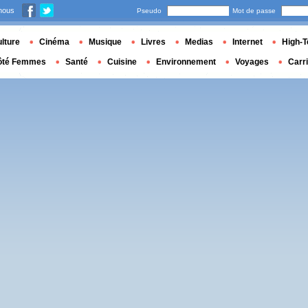
nous
Pseudo
Mot de passe
lture
Cinéma
Musique
Livres
Medias
Internet
High-T
ôté Femmes
Santé
Cuisine
Environnement
Voyages
Carr