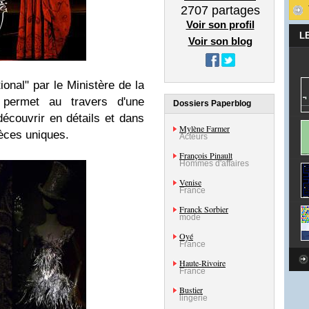
2707
partages
Voir son profil
L
Voir son blog
tional" par le Ministère de la
s permet au travers d'une
Dossiers Paperblog
écouvrir en détails et dans
Mylène Farmer
èces uniques.
Acteurs
François Pinault
Hommes d'affaires
Venise
France
Franck Sorbier
mode
Oyé
France
Haute-Rivoire
France
Bustier
lingerie