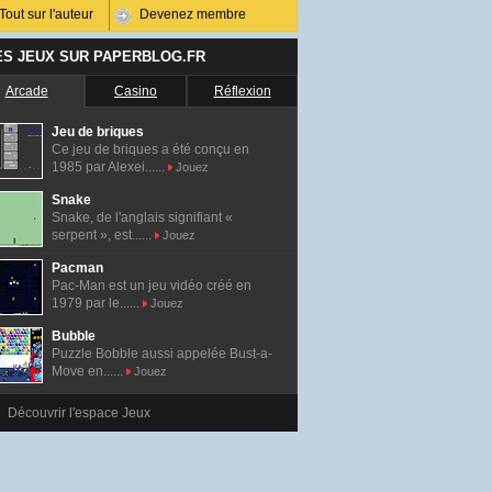
Tout sur l'auteur
Devenez membre
ES JEUX SUR PAPERBLOG.FR
Arcade
Casino
Réflexion
Jeu de briques
Ce jeu de briques a été conçu en
1985 par Alexei......
Jouez
Snake
Snake, de l'anglais signifiant «
serpent », est......
Jouez
Pacman
Pac-Man est un jeu vidéo créé en
1979 par le......
Jouez
Bubble
Puzzle Bobble aussi appelée Bust-a-
Move en......
Jouez
Découvrir l'espace Jeux