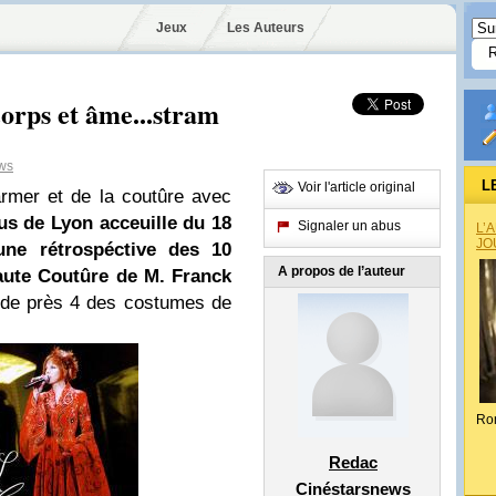
Jeux
Les Auteurs
corps et âme...stram
ws
L
Voir l'article original
mer et de la coutûre avec
us de Lyon acceuille du 18
Signaler un abus
L’
JO
ne rétrospéctive des 10
A propos de l’auteur
aute Coutûre de M. Franck
r de près 4 des costumes de
Ro
Redac
Cinéstarsnews