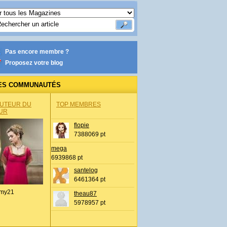
Pas encore membre ?
Proposez votre blog
ES COMMUNAUTÉS
AUTEUR DU
TOP MEMBRES
UR
flopie
7388069 pt
mega
6939868 pt
santelog
6461364 pt
my21
theau87
5978957 pt