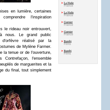
La Halle
France
mises en lumière, certaines
La Halle
France
omprendre l'inspiration
Garnier
France
s le rideau noir entrouvert,
Garnier
e à nous. Le grand public
France
 d'orfèvre réalisé par la
Bambi
Films
costumes de Mylène Farmer.
Bambi
e la tenue or de l'ouverture,
Films
Contrefaçon, l'ensemble
peuplés de marguerites et la
e du final, tout simplement