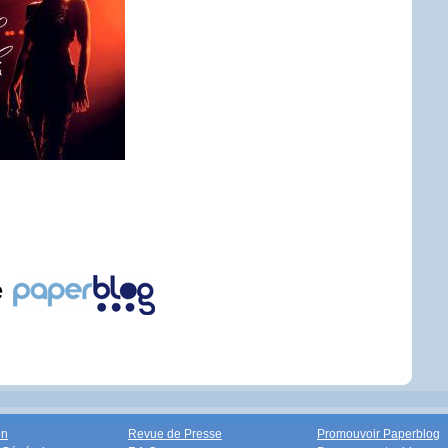
e
on
Revue de Presse
Promouvoir Paperblog