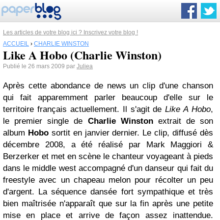
Les articles de votre blog ici ? Inscrivez votre blog !
ACCUEIL
›
CHARLIE WINSTON
Like A Hobo (Charlie Winston)
Publié le 26 mars 2009 par
Juliea
Après cette abondance de news un clip d'une chanson
qui fait apparemment parler beaucoup d'elle sur le
territoire français actuellement. Il s'agit de
Like A Hobo
,
le premier single de
Charlie Winston
extrait de son
album
Hobo
sortit en janvier dernier. Le clip, diffusé dès
décembre 2008, a été réalisé par Mark Maggiori &
Berzerker et met en scène le chanteur voyageant à pieds
dans le middle west accompagné d'un danseur qui fait du
freestyle avec un chapeau melon pour récolter un peu
d'argent. La séquence dansée fort sympathique et très
bien maîtrisée n'apparaît que sur la fin après une petite
mise en place et arrive de façon assez inattendue.