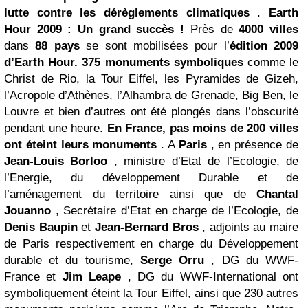
lutte contre les dérèglements climatiques
.
Earth
Hour 2009 : Un grand succès !
Près de
4000 villes
dans
88 pays
se sont mobilisées pour l’
édition 2009
d’Earth Hour.
375 monuments symboliques
comme le
Christ de Rio, la Tour Eiffel, les Pyramides de Gizeh,
l’Acropole d’Athènes, l’Alhambra de Grenade, Big Ben, le
Louvre et bien d’autres ont été plongés dans l’obscurité
pendant une heure.
En France, pas moins de 200 villes
ont éteint leurs monuments
. A
Paris
, en présence de
Jean-Louis Borloo
, ministre d’Etat de l’Ecologie, de
l’Energie, du développement Durable et de
l’aménagement du territoire ainsi que de
Chantal
Jouanno
, Secrétaire d’Etat en charge de l’Ecologie, de
Denis Baupin
et
Jean-Bernard Bros
, adjoints au maire
de Paris respectivement en charge du Développement
durable et du tourisme,
Serge Orru
, DG du WWF-
France et
Jim Leape
, DG du WWF-International ont
symboliquement éteint la Tour Eiffel, ainsi que 230 autres