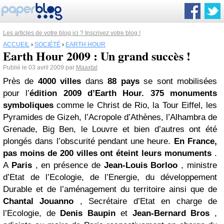
Les articles de votre blog ici ? Inscrivez votre blog !
ACCUEIL
›
SOCIÉTÉ
›
EARTH HOUR
Earth Hour 2009 : Un grand succès !
Publié le 03 avril 2009 par
Maaxtal
Près de
4000 villes
dans
88 pays
se sont mobilisées
pour l’
édition 2009 d’Earth Hour.
375 monuments
symboliques
comme le Christ de Rio, la Tour Eiffel, les
Pyramides de Gizeh, l’Acropole d’Athènes, l’Alhambra de
Grenade, Big Ben, le Louvre et bien d’autres ont été
plongés dans l’obscurité pendant une heure.
En France,
pas moins de 200 villes ont éteint leurs monuments
.
A
Paris
, en présence de
Jean-Louis Borloo
, ministre
d’Etat de l’Ecologie, de l’Energie, du développement
Durable et de l’aménagement du territoire ainsi que de
Chantal Jouanno
, Secrétaire d’Etat en charge de
l’Ecologie, de
Denis Baupin
et
Jean-Bernard Bros
,