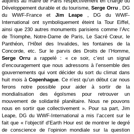
adjoints au maire de Paris respectivement en charge du
Développement durable et du tourisme,
Serge Orru
, DG
du WWF-France et
Jim Leape
, DG du WWF-
International ont symboliquement éteint la Tour Eiffel,
ainsi que 230 autres monuments parisiens comme l’Arc
de Triomphe, Notre-Dame de Paris, Le Sacré Cœur, le
Panthéon, l’Hôtel des Invalides, les fontaines de la
Concorde, etc. Sur le parvis des Droits de l’Homme,
Serge Orru
a rappelé : « ce soir, c’est un signal
d’encouragement que nous adressons à l’ensemble des
gouvernements qui vont décider du sort du climat dans
huit mois à
Copenhague
. Ce n’est qu’un début car nous
ferons notre possible pour aider à sortir de la
mondialisation des égoïsmes pour retrouver un
mouvement de solidarité planétaire. Nous ne pouvons
nous en sortir que collectivement ». Pour sa part, Jim
Leape, DG du WWF-International a mis l’accent sur le
fait que « l’objectif d’Earth Hour est de montrer le degré
de conscience de l’opinion mondiale sur la question