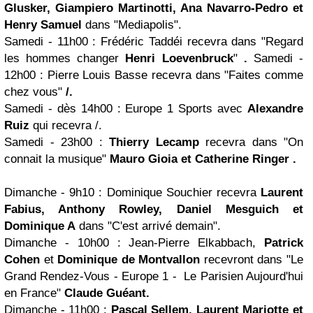
Glusker, Giampiero Martinotti, Ana Navarro-Pedro et
Henry Samuel
dans "Mediapolis".
Samedi - 11h00
: Frédéric Taddéi recevra dans "Regard
les hommes changer
Henri Loevenbruck
"
.
Samedi -
12h00
: Pierre Louis Basse recevra dans "Faites comme
chez vous"
/.
Samedi - dès 14h00
: Europe 1 Sports avec
Alexandre
Ruiz
qui recevra /
.
Samedi - 23h00
:
Thierry Lecamp
recevra dans "On
connait la musique"
Mauro Gioia et
Catherine Ringer
.
Dimanche - 9h10
: Dominique Souchier recevra
Laurent
Fabius, Anthony Rowley,
Daniel Mesguich
et
Dominique A
dans "C'est arrivé demain".
Dimanche - 10h00
:
Jean-Pierre Elkabbach,
Patrick
Cohen
et
Dominique de Montvallon
recevront dans "Le
Grand Rendez-Vous - Europe 1 - Le Parisien Aujourd'hui
en France"
Claude Guéant.
Dimanche - 11h00
:
Pascal Sellem,
Laurent Mariotte
et