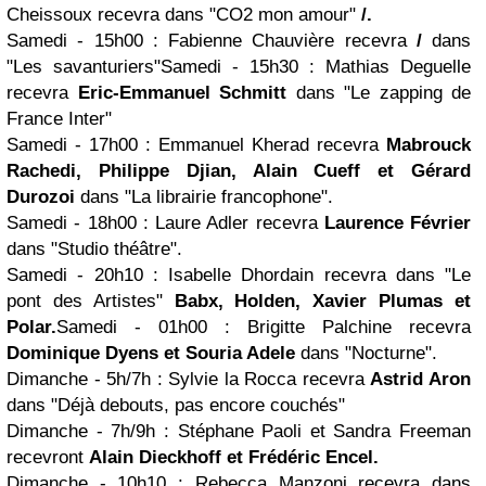
Cheissoux recevra
dans "CO2 mon amour"
/.
Samedi - 15h00
: Fabienne Chauvière recevra
/
dans
"Les savanturiers"
Samedi - 15h30
: Mathias Deguelle
recevra
Eric-Emmanuel Schmitt
dans "Le zapping de
France Inter"
Samedi - 17h00
: Emmanuel Kherad recevra
Mabrouck
Rachedi, Philippe Djian, Alain Cueff et Gérard
Durozoi
dans "La librairie francophone".
Samedi - 18h00
: Laure Adler recevra
Laurence Février
dans "Studio théâtre".
Samedi - 20h10
: Isabelle Dhordain recevra dans "Le
pont des Artistes"
Babx, Holden, Xavier Plumas et
Polar.
Samedi - 01h00
: Brigitte Palchine recevra
Dominique Dyens et Souria Adele
dans "Nocturne".
Dimanche - 5h/7h
:
Sylvie la Rocca recevra
Astrid Aron
dans "Déjà debouts, pas encore couchés"
Dimanche - 7h/9h
:
Stéphane Paoli et Sandra Freeman
recevront
Alain Dieckhoff et Frédéric Encel.
Dimanche - 10h10
:
Rebecca Manzoni
recevra dans