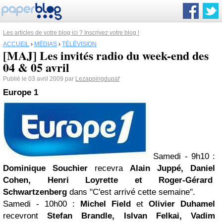
Les articles de votre blog ici ? Inscrivez votre blog !
ACCUEIL
›
MÉDIAS
›
TÉLÉVISION
[MAJ] Les invités radio du week-end des
04 & 05 avril
Publié le 03 avril 2009 par
Lezappingdupaf
Europe 1
Samedi - 9h10
:
Dominique Souchier
recevra
Alain Juppé, Daniel
Cohen, Henri Loyrette et Roger-Gérard
Schwartzenberg
dans "C'est arrivé cette semaine".
Samedi - 10h00
:
Michel Field
et
Olivier Duhamel
recevront
Stefan Brandle, Islvan Felkai, Vadim