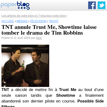
Les articles de votre blog ici ? Inscrivez votre blog !
ACCUEIL
›
MÉDIAS
›
TÉLÉVISION
›
TRUST
TNT annule Trust Me, Showtime laisse
tomber le drama de Tim Robbins
Publié le 11 avril 2009 par
Nick
TNT
a décidé de mettre fin à
Trust
Me
au bout d’une
seule saison tandis que
Showtime
a finalement
abandonné son dernier pilote en course,
Possible Side
Effects
.