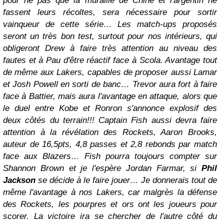
pour ne pas que la muraille de Chine et l'argentin ne
fassent leurs récoltes, sera nécessaire pour sortir
vainqueur de cette série… Les match-ups proposés
seront un très bon test, surtout pour nos intérieurs, qui
obligeront Drew à faire très attention au niveau des
fautes et à Pau d'être réactif face à Scola. Avantage tout
de même aux Lakers, capables de proposer aussi Lamar
et Josh Powell en sorti de banc… Trevor aura fort à faire
face à Battier, mais aura l'avantage en attaque, alors que
le duel entre Kobe et Ronron s'annonce explosif des
deux côtés du terrain!!! Captain Fish aussi devra faire
attention à la révélation des Rockets, Aaron Brooks,
auteur de 16,5pts, 4,8 passes et 2,8 rebonds par match
face aux Blazers… Fish pourra toujours compter sur
Shannon Brown et je l'espère Jordan Farmar, si
Phil
Jackson
se décide à le faire jouer… Je donnerais tout de
même l'avantage à nos Lakers, car malgrès la défense
des Rockets, les pourpres et ors ont les joueurs pour
scorer. La victoire ira se chercher de l'autre côté du