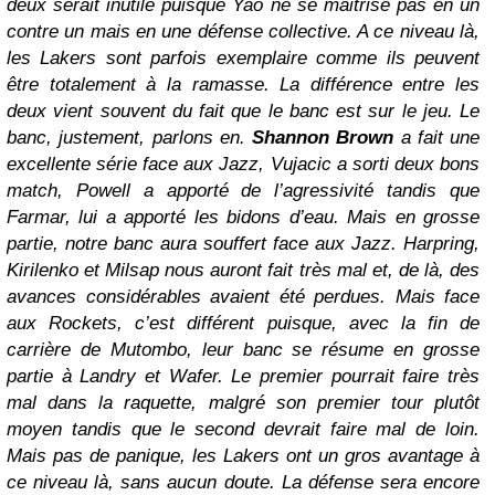
deux serait inutile puisque Yao ne se maitrise pas en un
contre un mais en une défense collective. A ce niveau là,
les Lakers sont parfois exemplaire comme ils peuvent
être totalement à la ramasse. La différence entre les
deux vient souvent du fait que le banc est sur le jeu.
Le
banc, justement, parlons en.
Shannon Brown
a fait une
excellente série face aux Jazz, Vujacic a sorti deux bons
match, Powell a apporté de l’agressivité tandis que
Farmar, lui a apporté les bidons d’eau. Mais en grosse
partie, notre banc aura souffert face aux Jazz. Harpring,
Kirilenko et Milsap nous auront fait très mal et, de là, des
avances considérables avaient été perdues. Mais face
aux Rockets, c’est différent puisque, avec la fin de
carrière de Mutombo, leur banc se résume en grosse
partie à Landry et Wafer. Le premier pourrait faire très
mal dans la raquette, malgré son premier tour plutôt
moyen tandis que le second devrait faire mal de loin.
Mais pas de panique, les Lakers ont un gros avantage à
ce niveau là, sans aucun doute. La défense sera encore