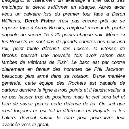
L'espagnol a clairement un avantage à tirer dans ses
matchups et devra s'affirmer en attaque. Après avoir
vécu un calvaire lors du premier tour face à Deron
Williams,
Derek Fisher
n'est pas encore prêt de se
reposer face à Aaron Brooks, l'explosif meneur de poche
capable de scorer 15 à 20 points chaque soir. Même si
les Rockets ne sont pas de grands adeptes des pick and
roll, point faible défensif des Lakers, la vitesse de
Brooks pourrait une nouvelle fois avoir raison des
jambes de vétérans de Fish'
.
Le banc est par contre
clairement en faveur des hommes de Phil Jackson,
beaucoup plus armé dans sa rotation. D'une manière
générale, cette équipe des Rockets est capable de
cartons derrière la ligne à trois points et il faudra veiller à
ne pas laisser trop de positions mais la clef sera bel et
bien de savoir percer cette défense de fer. On sait que
c'est toujours ce qui fait la différence en Playoffs et les
Lakers devront savoir la faire pour poursuivre leur
avancée vers le graal.