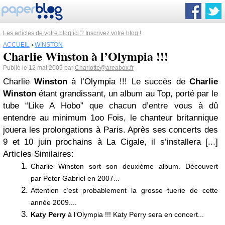
Les articles de votre blog ici ? Inscrivez votre blog !
ACCUEIL
›
WINSTON
Charlie Winston à l’Olympia !!!
Publié le 12 mai 2009 par
Charlotte@areabox.fr
Charlie
Winston
à l’Olympia !!! Le succès de
Charlie
Winston
étant grandissant, un album au Top, porté par le
tube “Like A Hobo” que chacun d’entre vous à dû
entendre au minimum 1oo Fois, le chanteur britannique
jouera les prolongations à Paris. Après ses concerts des
9 et 10 juin prochains à La Cigale, il s’installera [...]
Articles Similaires:
Charlie Winston sort son deuxiéme album. Découvert
par Peter Gabriel en 2007...
Attention c’est probablement la grosse tuerie de cette
année 2009....
Katy Perry
à l‘Olympia !!! Katy Perry sera en concert...