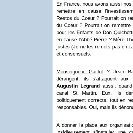
En France, nous avons aussi nos 
remettre en cause l'investiss
Restos du Coeur ? Pourrait on re
du Coeur ? Pourrait on remettr
pour les Enfants de Don Quichott
en cause l'Abbé Pierre ? Mère Th
justes (Je ne les remets pas en 
et consensuels.
Monseigneur Gaillot
? Jean Bapt
dérangent, ils s'attaquent aux
Augustin Legrand
aussi, quand 
canal St Martin. Eux, ils dé
politiquement corrects, tout en re
responsables. Oui, mais ils dénonç
A donner la place aux organisation
insidieusement s'installer une c