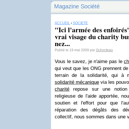
Magazine Société
ACCUEIL
›
SOCIÉTÉ
"Ici l'armée des enfoiré
vrai visage du charity b
nez...
Publié le 19 mai 2009 par
Gchocteau
Vous le savez, je n'aime pas le
ch
qui veut que les ONG prennent de 
terrain de la solidarité, qui à 
solidarité mécanique
via les pouvoi
charité
repose sur une notion in
religieuse de l'aide apportée, 
soutien et l'effort pour que l'a
réparation des dégâts des déc
collectif, nous sommes dans une 