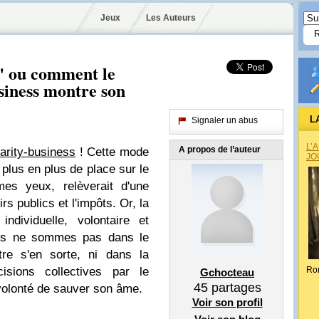
Jeux
Les Auteurs
s" ou comment le
usiness montre son
L
Signaler un abus
L’
A propos de l’auteur
arity-business
! Cette mode
JO
plus en plus de place sur le
mes yeux, relèverait d'une
rs publics et l'impôts. Or, la
dividuelle, volontaire et
nous ne sommes pas dans le
utre s'en sorte, ni dans la
isions collectives par le
Ro
Gchocteau
45
partages
volonté de sauver son âme.
Voir son profil