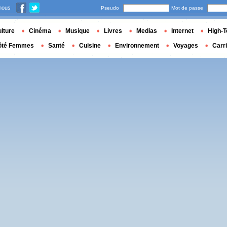
nous
Pseudo
Mot de passe
lture
Cinéma
Musique
Livres
Medias
Internet
High-T
ôté Femmes
Santé
Cuisine
Environnement
Voyages
Carr