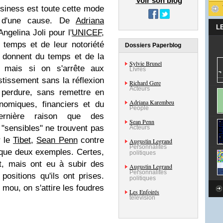
Voir son blog
usiness est toute cette mode
ce d'une cause. De
Adriana
L
ngelina Joli pour l'
UNICEF
,
 temps et de leur notoriété
Dossiers Paperblog
es donnent du temps et de la
Sylvie Brunel
l, mais si on s'arrête aux
Livres
estissement sans la réflexion
Richard Gere
Acteurs
n perdure, sans remettre en
Adriana Karembeu
nomiques, financiers et du
People
ernière raison que des
Sean Penn
"sensibles" ne trouvent pas
Acteurs
 le
Tibet
,
Sean Penn
contre
Augustin Legrand
Personnalités
que deux exemples. Certes,
politiques
t, mais ont eu à subir des
Augustin Legrand
Personnalités
positions qu'ils ont prises.
politiques
 mou, on s'attire les foudres
Les Enfoirés
télévision