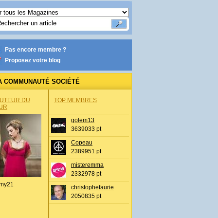
Pas encore membre ?
Proposez votre blog
A COMMUNAUTÉ SOCIÉTÉ
AUTEUR DU
TOP MEMBRES
UR
golem13
3639033 pt
Copeau
2389951 pt
misteremma
2332978 pt
my21
christophefaurie
2050835 pt