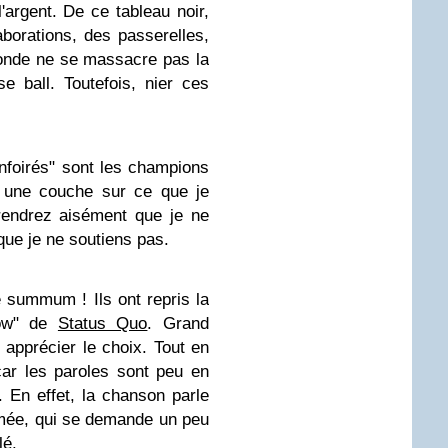
'argent. De ce tableau noir,
aborations, des passerelles,
monde ne se massacre pas la
 ball. Toutefois, nier ces
nfoirés" sont les champions
s une couche sur ce que je
rendrez aisément que je ne
que je ne soutiens pas.
e summum ! Ils ont repris la
now" de
Status Quo
. Grand
apprécier le choix. Tout en
 car les paroles sont peu en
. En effet, la chanson parle
rmée, qui se demande un peu
lé.