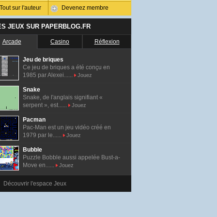
Tout sur l'auteur
Devenez membre
ES JEUX SUR PAPERBLOG.FR
Arcade
Casino
Réflexion
Jeu de briques
Ce jeu de briques a été conçu en
1985 par Alexei......
Jouez
Snake
Snake, de l'anglais signifiant «
serpent », est......
Jouez
Pacman
Pac-Man est un jeu vidéo créé en
1979 par le......
Jouez
Bubble
Puzzle Bobble aussi appelée Bust-a-
Move en......
Jouez
Découvrir l'espace Jeux