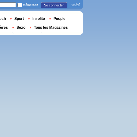
mémorisez
oublié?
Se connecter
ech
Sport
Insolite
People
ières
Sexo
Tous les Magazines