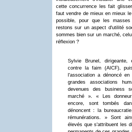
cette concurrence les fait glisser
faut vendre de mieux en mieux le 
possible, pour que les masses
restons sur un aspect d'utilité so
sommes bien sur un marché, celui 
réflexion ?
Sylvie Brunel, dirigeante, d
contre la faim (AICF), pui
l'association a dénoncé en
grandes associations hum
devenues des business s
marché ». « Les donneurs
encore, sont tombés dans
dénoncent : la bureaucratie
rémunérations. » Sont ain
élevés que s'attribuent les d
permanents de ces grandes a