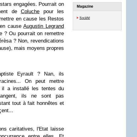
stars engagées. Pourrait on
Magazine
ement de
Coluche
pour les
Société
mettre en cause les Restos
e en cause
Augustin Legrand
e ? Ou pourrait on remettre
érèsa ? Non, revendications
cause), mais moyens propres
iste Eyrault ? Nan, ils
 racines... On peut mettre
il a installé les tentes du
rangent, ils ne sont pas
stant tout à fait honnêtes et
ent...
s caritatives, l'Etat laisse
oncurrence entre elles. Et