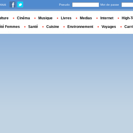
nous
Pseudo
Mot de passe
lture
Cinéma
Musique
Livres
Medias
Internet
High-T
ôté Femmes
Santé
Cuisine
Environnement
Voyages
Carr