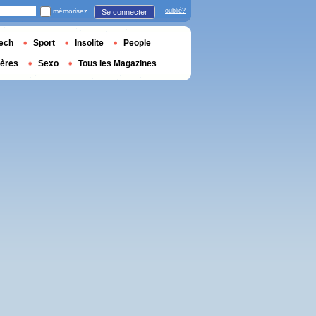
mémorisez
oublié?
Se connecter
ech
Sport
Insolite
People
ières
Sexo
Tous les Magazines