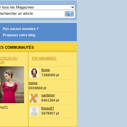
Pas encore membre ?
Proposez votre blog
ES COMMUNAUTÉS
AUTEUR DU
TOP MEMBRES
UR
flopie
7388069 pt
mega
6939868 pt
santelog
6461364 pt
my21
theau87
5978957 pt