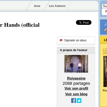
Jeux
Les Auteurs
r Hands (official
L
Signaler un abus
L’
A propos de l’auteur
JO
Roiyassine
2088
partages
Voir son profil
Ro
Voir son blog