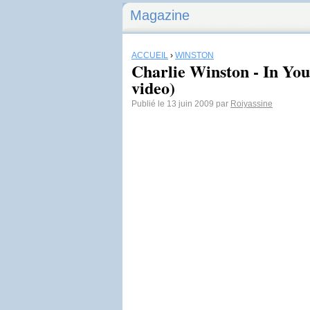
Magazine
ACCUEIL
›
WINSTON
Charlie Winston - In You
video)
Publié le 13 juin 2009 par
Roiyassine