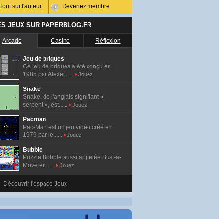
Tout sur l'auteur
Devenez membre
ES JEUX SUR PAPERBLOG.FR
Arcade
Casino
Réflexion
Jeu de briques
Ce jeu de briques a été conçu en
1985 par Alexei......
Jouez
Snake
Snake, de l'anglais signifiant «
serpent », est......
Jouez
Pacman
Pac-Man est un jeu vidéo créé en
1979 par le......
Jouez
Bubble
Puzzle Bobble aussi appelée Bust-a-
Move en......
Jouez
Découvrir l'espace Jeux