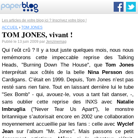
Les articles de votre blog ici ? Inscrivez votre blog !
ACCUEIL
›
TOM JONES
TOM JONES, vivant !
Publié le 13 juin 2009 par
Jenzinemag
Qui l’eût crû ? Il y a tout juste quelques mois, nous nous
remémorons cette impeccable reprise des Talking
Heads, "Burning Down The House", que
Tom Jones
interprétait aux côtés de la belle
Nina Persson
des
Cardigans. C’était en 1999. Depuis, Tom Jones n’est pas
resté sans rien faire. Tout en laissant derrière lui le tube
"Sex Bomb" - qui, avouez-le, vous a tant fait danser, -,
sans oublier cette reprise des INXS avec
Natalie
Imbruglia
("Never Tear Us Apart"), le monstre
britannique s’autorisait encore en 2002 une collaboration
moyennement accueillie par les fans : celle avec
Wyclef
Jean
sur l’album "Mr. Jones". Mais passons ce petit