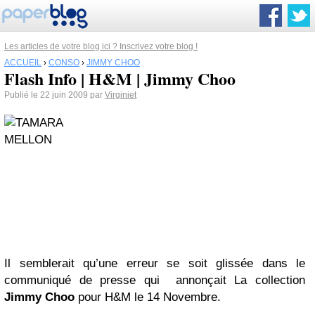
Les articles de votre blog ici ? Inscrivez votre blog !
ACCUEIL
›
CONSO
›
JIMMY CHOO
Flash Info | H&M | Jimmy Choo
Publié le 22 juin 2009 par
Virginiet
Il semblerait qu’une erreur se soit glissée dans le
communiqué de presse qui annonçait La collection
Jimmy Choo
pour H&M le 14 Novembre.