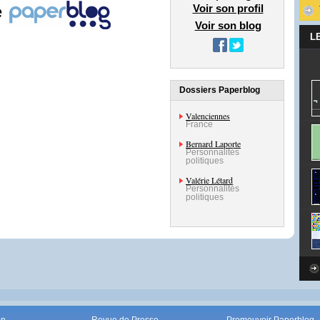
e
Voir son profil
Voir son blog
L
Dossiers Paperblog
Valenciennes
France
Bernard Laporte
Personnalités
politiques
Valérie Létard
Personnalités
politiques