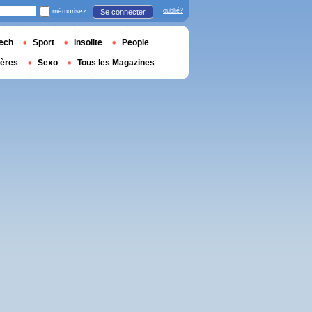
mémorisez
oublié?
Se connecter
ech
Sport
Insolite
People
ières
Sexo
Tous les Magazines