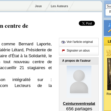
Jeux
Les Auteurs
n centre de
L
Voir l'article original
 comme Bernard Laporte,
alérie Létard, Présidente de
Signaler un abus
L’
JO
re d’État à la Solidarité, le
A propos de l’auteur
 tout nouveau centre de
ccueillir 21 stagiaires et
son intégralité sur :
tions.com Lecteurs de la
Ro
Ceintureventreplat
656
partages