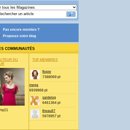
Pas encore membre ?
Proposez votre blog
ES COMMUNAUTÉS
AUTEUR DU
TOP MEMBRES
UR
flopie
7388069 pt
mega
6939868 pt
santelog
6461364 pt
my21
theau87
5978957 pt