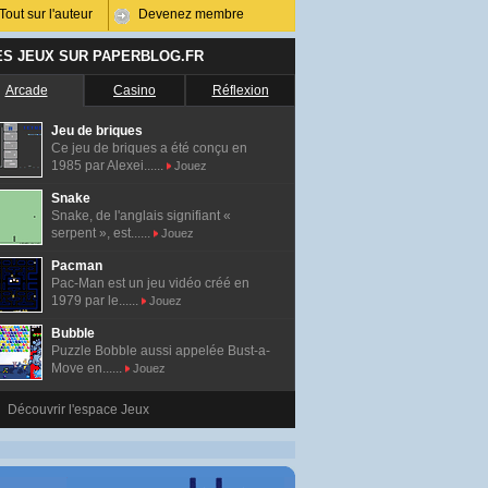
Tout sur l'auteur
Devenez membre
ES JEUX SUR PAPERBLOG.FR
Arcade
Casino
Réflexion
Jeu de briques
Ce jeu de briques a été conçu en
1985 par Alexei......
Jouez
Snake
Snake, de l'anglais signifiant «
serpent », est......
Jouez
Pacman
Pac-Man est un jeu vidéo créé en
1979 par le......
Jouez
Bubble
Puzzle Bobble aussi appelée Bust-a-
Move en......
Jouez
Découvrir l'espace Jeux