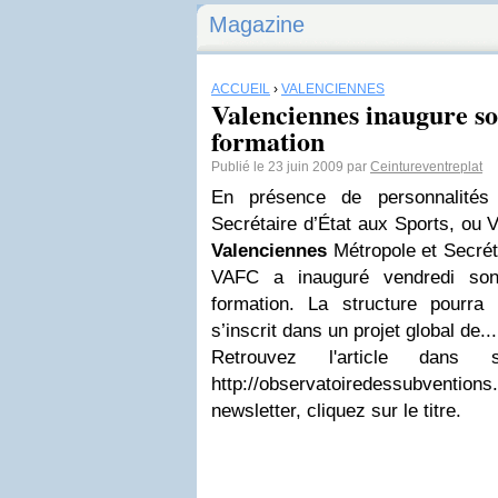
Magazine
ACCUEIL
›
VALENCIENNES
Valenciennes inaugure so
formation
Publié le 23 juin 2009 par
Ceintureventreplat
En présence de personnalités
Secrétaire d’État aux Sports, ou V
Valenciennes
Métropole et Secrétai
VAFC a inauguré vendredi son
formation. La structure pourra a
s’inscrit dans un projet global de...
Retrouvez l'article dans 
http://observatoiredessubven
newsletter, cliquez sur le titre.