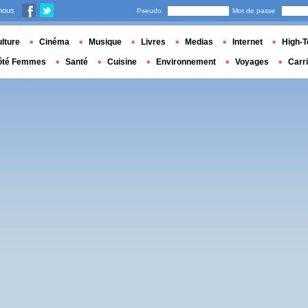
nous
Pseudo
Mot de passe
lture
Cinéma
Musique
Livres
Medias
Internet
High-T
ôté Femmes
Santé
Cuisine
Environnement
Voyages
Carr