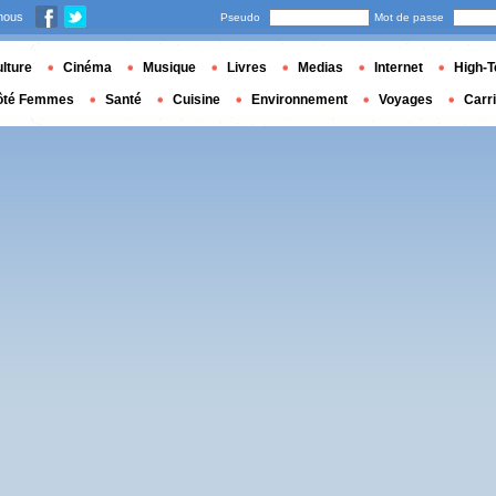
nous
Pseudo
Mot de passe
lture
Cinéma
Musique
Livres
Medias
Internet
High-T
ôté Femmes
Santé
Cuisine
Environnement
Voyages
Carr