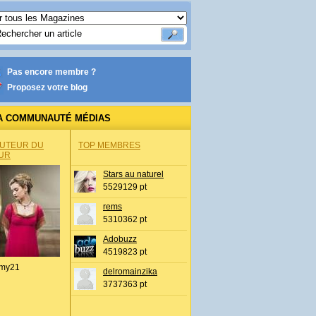
Pas encore membre ?
Proposez votre blog
A COMMUNAUTÉ MÉDIAS
AUTEUR DU
TOP MEMBRES
UR
Stars au naturel
5529129 pt
rems
5310362 pt
Adobuzz
4519823 pt
my21
delromainzika
3737363 pt