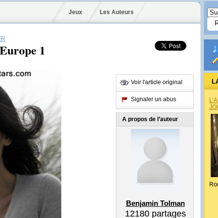
Jeux
Les Auteurs
ER
 Europe 1
L
Voir l'article original
Signaler un abus
L’
JO
A propos de l’auteur
Ro
Benjamin Tolman
12180
partages