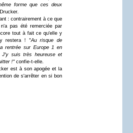
a même forme que ces deux
 Drucker.
vant : contrairement à ce que
e n'a pas été remerciée par
core tout à fait ce qu'elle y
y restera ! "
Au risque de
la rentrée sur Europe 1 en
 J'y suis très heureuse et
tter !"
confie-t-elle.
cker est à son apogée et la
ntion de s'arrêter en si bon