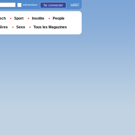
mémorisez
oublié?
Se connecter
ech
Sport
Insolite
People
ières
Sexo
Tous les Magazines