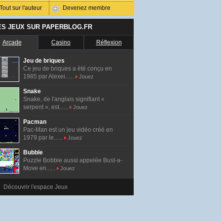
Tout sur l'auteur
Devenez membre
ES JEUX SUR PAPERBLOG.FR
Arcade
Casino
Réflexion
Jeu de briques
Ce jeu de briques a été conçu en
1985 par Alexei......
Jouez
Snake
Snake, de l'anglais signifiant «
serpent », est......
Jouez
Pacman
Pac-Man est un jeu vidéo créé en
1979 par le......
Jouez
Bubble
Puzzle Bobble aussi appelée Bust-a-
Move en......
Jouez
Découvrir l'espace Jeux