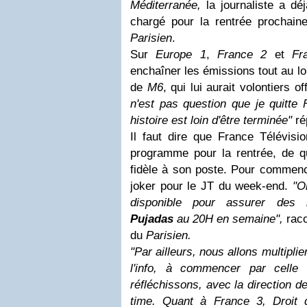
Méditerranée,
la journaliste a dé
chargé pour la rentrée prochain
Parisien
.
Sur
Europe 1
,
France 2
et
Fr
enchaîner les émissions tout au l
de
M6
, qui lui aurait volontiers of
n'est pas question que je quitte
histoire est loin d'être terminée"
rép
Il faut dire que France Télévisi
programme pour la rentrée, de qu
fidèle à son poste. Pour commence
joker pour le JT du week-end.
"On
disponible pour assurer de
Pujadas
au 20H en semaine",
raco
du
Parisien.
"Par ailleurs, nous allons multipli
l'info, à commencer par celle 
réfléchissons, avec la direction 
time. Quant à France 3, Droit 