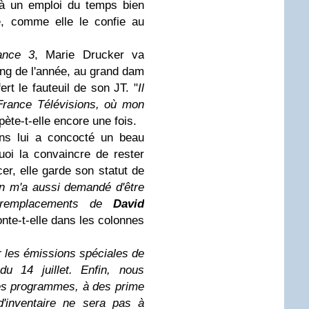
jà un emploi du temps bien
e, comme elle le confie au
ance 3
, Marie Drucker va
ong de l'année, au grand dam
fert le fauteuil de son JT. "
Il
 France Télévisions, où mon
ète-t-elle encore une fois.
ons lui a concocté un beau
oi la convaincre de rester
r, elle garde son statut de
 m'a aussi demandé d'être
s remplacements de
David
nte-t-elle dans les colonnes
er les émissions spéciales de
du 14 juillet. Enfin, nous
des programmes, à des prime
d'inventaire ne sera pas à