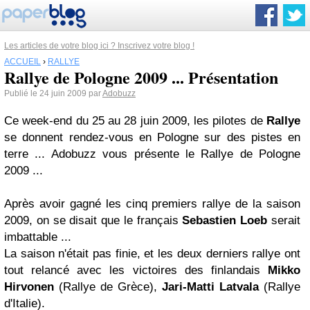
Les articles de votre blog ici ? Inscrivez votre blog !
ACCUEIL
›
RALLYE
Rallye de Pologne 2009 ... Présentation
Publié le 24 juin 2009 par
Adobuzz
Ce week-end du 25 au 28 juin 2009, les pilotes de
Rallye
se donnent rendez-vous en Pologne sur des pistes en
terre ... Adobuzz vous présente le Rallye de Pologne
2009 ...
Après avoir gagné les cinq premiers rallye de la saison
2009, on se disait que le français
Sebastien Loeb
serait
imbattable ...
La saison n'était pas finie, et les deux derniers rallye ont
tout relancé avec les victoires des finlandais
Mikko
Hirvonen
(Rallye de Grèce),
Jari-Matti Latvala
(Rallye
d'Italie).