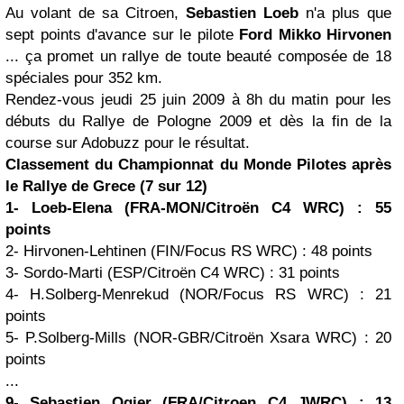
Au volant de sa Citroen,
Sebastien Loeb
n'a plus que
sept points d'avance sur le pilote
Ford
Mikko Hirvonen
... ça promet un rallye de toute beauté composée de 18
spéciales pour 352 km.
Rendez-vous jeudi 25 juin 2009 à 8h du matin pour les
débuts du Rallye de Pologne 2009 et dès la fin de la
course sur Adobuzz pour le résultat.
Classement du Championnat du Monde Pilotes après
le Rallye de Grece (7 sur 12)
1- Loeb-Elena (FRA-MON/Citroën C4 WRC) : 55
points
2- Hirvonen-Lehtinen (FIN/Focus RS WRC) : 48 points
3- Sordo-Marti (ESP/Citroën C4 WRC) : 31 points
4- H.Solberg-Menrekud (NOR/Focus RS WRC) : 21
points
5- P.Solberg-Mills (NOR-GBR/Citroën Xsara WRC) : 20
points
...
9- Sebastien Ogier (FRA/Citroen C4 JWRC) : 13