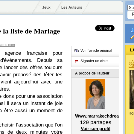
Jeux
Les Auteurs
la liste de Mariage
eams.com
L
Voir l'article original
 agence française pour
 d'événements. Depuis sa
Signaler un abus
L’
JO
e lancer des offres toujours
A propos de l’auteur
 avoir proposé des fêter les
e vient aujourd'hui avec une
ires.
 de dons pour une association
si il sera un instant de joie
va être aussi un moment de
Ro
Www.marrakechdreams.co
129
partages
hoisir l’association que l’on
Voir son profil
ins de deux minutes votre