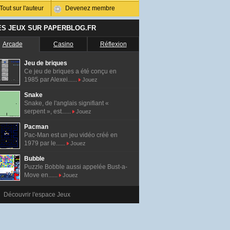
Tout sur l'auteur
Devenez membre
ES JEUX SUR PAPERBLOG.FR
Arcade
Casino
Réflexion
Jeu de briques
Ce jeu de briques a été conçu en
1985 par Alexei......
Jouez
Snake
Snake, de l'anglais signifiant «
serpent », est......
Jouez
Pacman
Pac-Man est un jeu vidéo créé en
1979 par le......
Jouez
Bubble
Puzzle Bobble aussi appelée Bust-a-
Move en......
Jouez
Découvrir l'espace Jeux