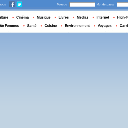
nous
Pseudo
Mot de passe
lture
Cinéma
Musique
Livres
Medias
Internet
High-T
ôté Femmes
Santé
Cuisine
Environnement
Voyages
Carr