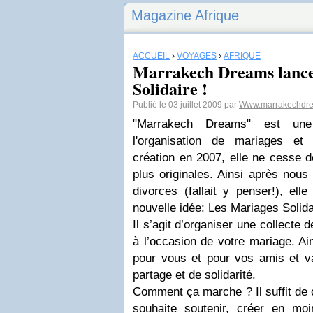
Magazine Afrique
ACCUEIL
›
VOYAGES
›
AFRIQUE
Marrakech Dreams lance 
Solidaire !
Publié le 03 juillet 2009 par
Www.marrakechdr
"Marrakech Dreams" est une
l'organisation de mariages et
création en 2007, elle ne cesse d
plus originales. Ainsi après nous
divorces (fallait y penser!), ell
nouvelle idée: Les Mariages Solida
Il s’agit d’organiser une collecte
à l’occasion de votre mariage. Ain
pour vous et pour vos amis et 
partage et de solidarité.
Comment ça marche ? Il suffit de c
souhaite soutenir, créer en mo