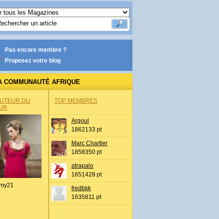
Pas encore membre ?
Proposez votre blog
A COMMUNAUTÉ AFRIQUE
AUTEUR DU
TOP MEMBRES
UR
Argoul
1862133 pt
Marc Chartier
1858350 pt
atrapalo
1651428 pt
my21
fredbkk
m
1635811 pt