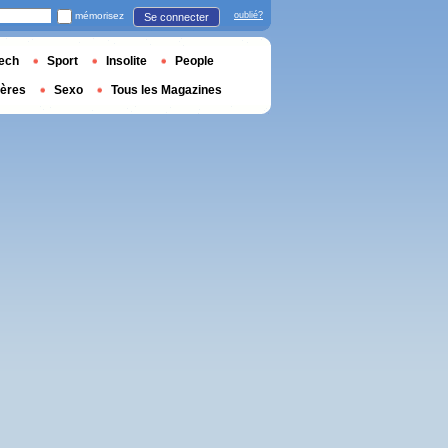
mémorisez
oublié?
Se connecter
ech
Sport
Insolite
People
ières
Sexo
Tous les Magazines