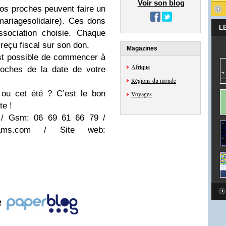
Voir son blog
os proches peuvent faire un
mariagesolidaire). Ces dons
L
ssociation choisie. Chaque
reçu fiscal sur son don.
Magazines
est possible de commencer à
Afrique
roches de la date de votre
Régions du monde
ou cet été ? C’est le bon
Voyages
e !
 / Gsm: 06 69 61 66 79 /
ams.com
/ Site web:
e