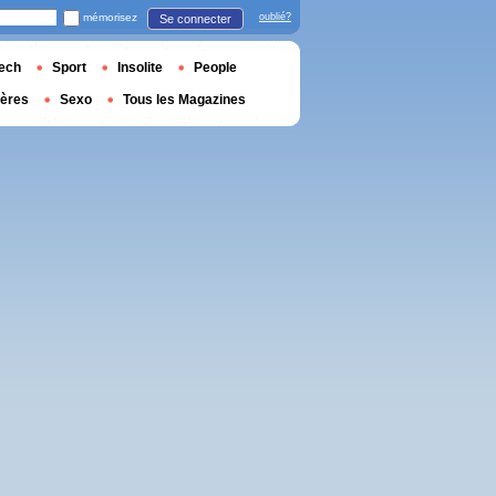
mémorisez
oublié?
Se connecter
ech
Sport
Insolite
People
ières
Sexo
Tous les Magazines