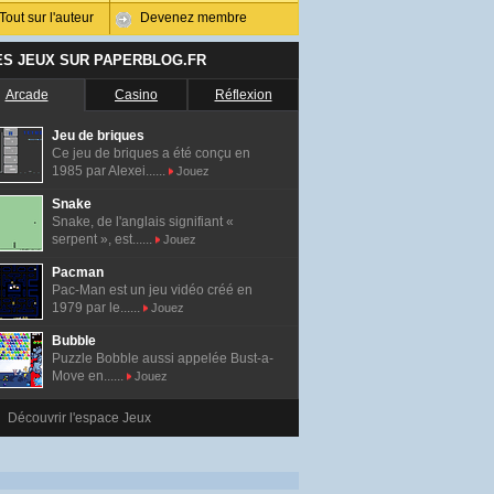
Tout sur l'auteur
Devenez membre
ES JEUX SUR PAPERBLOG.FR
Arcade
Casino
Réflexion
Jeu de briques
Ce jeu de briques a été conçu en
1985 par Alexei......
Jouez
Snake
Snake, de l'anglais signifiant «
serpent », est......
Jouez
Pacman
Pac-Man est un jeu vidéo créé en
1979 par le......
Jouez
Bubble
Puzzle Bobble aussi appelée Bust-a-
Move en......
Jouez
Découvrir l'espace Jeux