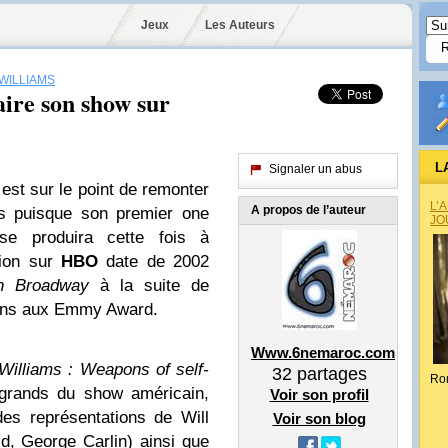
Jeux
Les Auteurs
WILLIAMS
aire son show sur
L
Signaler un abus
est sur le point de remonter
L’
A propos de l’auteur
es puisque son premier one
JO
e produira cette fois à
tion sur
HBO
date de 2002
n Broadway
à la suite de
tions aux Emmy Award.
Www.6nemaroc.com
Williams : Weapons of self-
32
partages
Ro
 grands du show américain,
Voir son profil
es représentations de Will
Voir son blog
ld, George Carlin) ainsi que