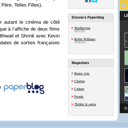
Père, Telles Filles).
L
Dossiers Paperblog
r autant le cinéma de côté
Washington
ue à l’affiche de deux films
Monde
thwait et Shrink avec Kevin
Robin Williams
 dates de sorties françaises
Acteurs
Magazines
Beaux Arts
Cinéma
e
Culture
People
Théâtre & opéra