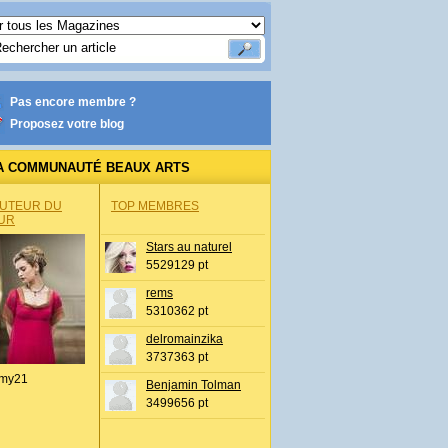
Pas encore membre ?
Proposez votre blog
A COMMUNAUTÉ BEAUX ARTS
AUTEUR DU
TOP MEMBRES
UR
Stars au naturel
5529129 pt
rems
5310362 pt
delromainzika
3737363 pt
my21
Benjamin Tolman
3499656 pt