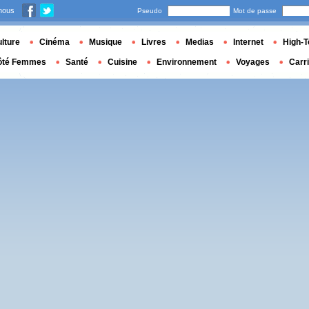
nous
Pseudo
Mot de passe
lture
Cinéma
Musique
Livres
Medias
Internet
High-T
ôté Femmes
Santé
Cuisine
Environnement
Voyages
Carr