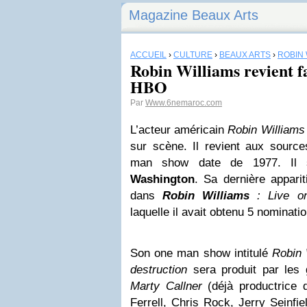
Magazine Beaux Arts
ACCUEIL
›
CULTURE
›
BEAUX ARTS
›
ROBIN 
Robin Williams revient f
HBO
Par
Www.6nemaroc.com
L’acteur américain
Robin Williams
sur scène. Il revient aux sourc
man show date de 1977. Il s
Washington
. Sa dernière appari
dans
Robin Williams
: Live o
laquelle il avait obtenu 5 nomina
Son one man show intitulé
Robin 
destruction
sera produit par les
Marty Callner
(déjà productrice d
Ferrell, Chris Rock, Jerry Seinfie