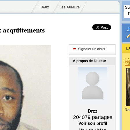
Jeux
Les Auteurs
x acquittements
L
Signaler un abus
L’
A propos de l’auteur
JO
Ro
Drzz
204079
partages
Voir son profil