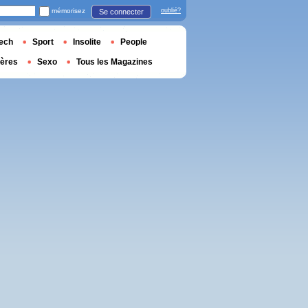
mémorisez
oublié?
Se connecter
ech
Sport
Insolite
People
ières
Sexo
Tous les Magazines