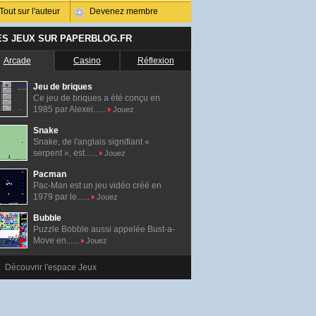
Tout sur l'auteur
Devenez membre
ES JEUX SUR PAPERBLOG.FR
Arcade
Casino
Réflexion
Jeu de briques
Ce jeu de briques a été conçu en
1985 par Alexei......
Jouez
Snake
Snake, de l'anglais signifiant «
serpent », est......
Jouez
Pacman
Pac-Man est un jeu vidéo créé en
1979 par le......
Jouez
Bubble
Puzzle Bobble aussi appelée Bust-a-
Move en......
Jouez
Découvrir l'espace Jeux