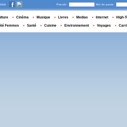
nous
Pseudo
Mot de passe
lture
Cinéma
Musique
Livres
Medias
Internet
High-T
ôté Femmes
Santé
Cuisine
Environnement
Voyages
Carr