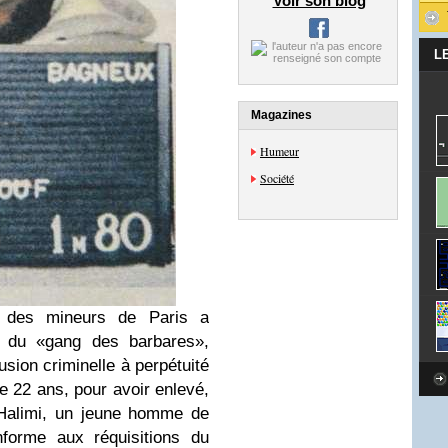
Voir son blog
L
Magazines
Humeur
Société
 des mineurs de Paris a
f du «gang des barbares»,
usion criminelle à perpétuité
e 22 ans, pour avoir enlevé,
 Halimi, un jeune homme de
nforme aux réquisitions du