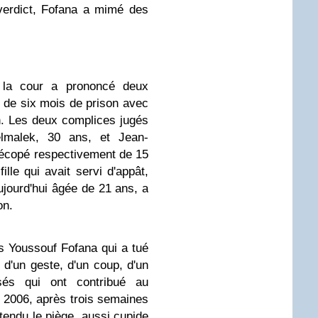
 verdict, Fofana a mimé des
 la cour a prononcé deux
t de six mois de prison avec
n. Les deux complices jugés
elmalek, 30 ans, et Jean-
écopé respectivement de 15
ille qui avait servi d'appât,
jourd'hui âgée de 21 ans, a
on.
as Youssouf Fofana qui a tué
d'un geste, d'un coup, d'un
usés qui ont contribué au
r 2006, après trois semaines
 tendu le piège, aussi cupide