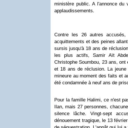
ministère public. A l'annonce du
applaudissements.
Contre les 26 autres accusés,
acquittements et des peines allan
sursis jusqu'à 18 ans de réclusio
les plus actifs, Samir Aït Abd
Christophe Soumbou, 23 ans, ont 
et 18 ans de réclusion. La jeune f
mineure au moment des faits et au
été condamnée à neuf ans de pris
Pour la famille Halimi, ce n'est p
Ilan, mais 27 personnes, chacune 
silence lâche. Vingt-sept acc
dénouement tragique, le 13 févrie
de séquestration. L'appât qui lui a