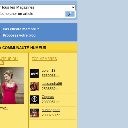
Pas encore membre ?
Proposez votre blog
A COMMUNAUTÉ HUMEUR
AUTEUR DU
TOP MEMBRES
UR
golem13
3639033 pt
cassandra06
2536582 pt
Copeau
2389951 pt
my21
hunterjones
2383750 pt