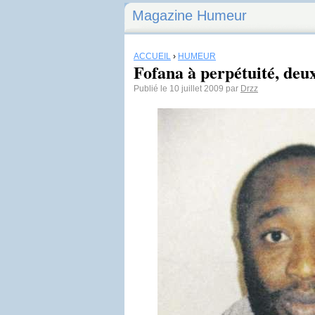
Magazine Humeur
ACCUEIL
›
HUMEUR
Fofana à perpétuité, deu
Publié le 10 juillet 2009 par
Drzz