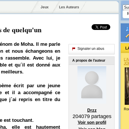
Jeux
Les Auteurs
 de quelqu'un
rénom de Moha. Il me parle
L
Signaler un abus
ion et nous échangeons en
us rassemble. Avec lui, je
L’
A propos de l’auteur
JO
ble et qu´il est donné aux
meilleurs.
poème écrit par une jeune
 et il a accompagné ce
ue j´ai repris en titre du
Ro
Drzz
204079
partages
e est touchant.
Voir son profil
a, elle est hautement