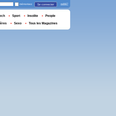
mémorisez
oublié?
Se connecter
ech
Sport
Insolite
People
ières
Sexo
Tous les Magazines