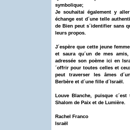
symbolique;
Je souhaitai également y all
échange est d´une telle authen
de Bien peut s´identifier sans q
leurs propos.
J´espère que cette jeune femme
et saura qu´un de mes amis,
adressée son poème ici en
Isr
´offrir pour toutes celles et ceu
peut traverser les âmes d´u
Berbère et d´une fille d´
Israë
l
.
Louve Blanche, puisque c´est 
Shalom de Paix et de Lumière.
Rachel Franco
Israë
l