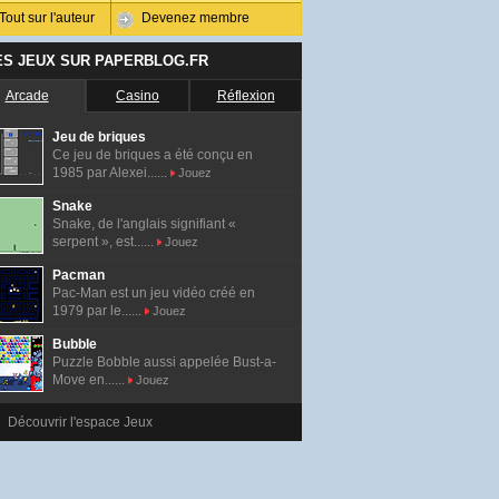
Tout sur l'auteur
Devenez membre
ES JEUX SUR PAPERBLOG.FR
Arcade
Casino
Réflexion
Jeu de briques
Ce jeu de briques a été conçu en
1985 par Alexei......
Jouez
Snake
Snake, de l'anglais signifiant «
serpent », est......
Jouez
Pacman
Pac-Man est un jeu vidéo créé en
1979 par le......
Jouez
Bubble
Puzzle Bobble aussi appelée Bust-a-
Move en......
Jouez
Découvrir l'espace Jeux