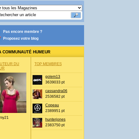
Pas encore membre ?
Proposez votre blog
A COMMUNAUTÉ HUMEUR
AUTEUR DU
TOP MEMBRES
UR
golem13
3639033 pt
cassandra06
2536582 pt
Copeau
2389951 pt
my21
hunterjones
2383750 pt