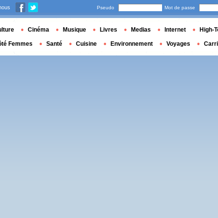
nous
Pseudo
Mot de passe
lture
Cinéma
Musique
Livres
Medias
Internet
High-T
ôté Femmes
Santé
Cuisine
Environnement
Voyages
Carr