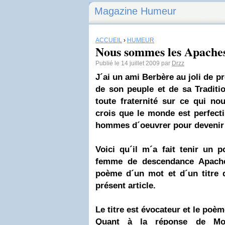
Magazine Humeur
ACCUEIL
›
HUMEUR
Nous sommes les Apaches
Publié le 14 juillet 2009 par
Drzz
J
´
ai un ami Berbère au joli de p
de son peuple et de sa Tradit
toute fraternité sur ce qui no
crois que le monde est perfecti
hommes d´oeuvrer pour devenir 
Voici qu´il m´a fait tenir un 
femme de descendance Apache
poème d´un mot et d´un titre q
présent article.
Le titre est évocateur et le poèm
Quant à la réponse de Moh