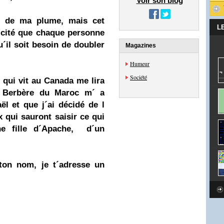
Voir son blog
er de ma plume, mais cet
L
ticité que chaque personne
u´il soit besoin de doubler
Magazines
Humeur
Société
 qui vit au Canada me lira
 Berbère du Maroc m´ a
aë
l
et que j´ai décidé de l
x qui sauront saisir ce qui
ne fille d´Apache, d´un
ton nom, je t´adresse un