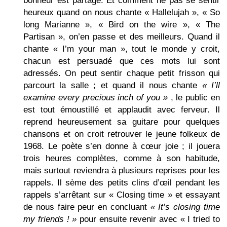
bonheur est partagé. Et comment ne pas se sentir
heureux quand on nous chante « Hallelujah », « So
long Marianne », « Bird on the wire », « The
Partisan », on’en passe et des meilleurs. Quand il
chante « I’m your man », tout le monde y croit,
chacun est persuadé que ces mots lui sont
adressés. On peut sentir chaque petit frisson qui
parcourt la salle ; et quand il nous chante
« I’ll
examine every precious inch of you »
, le public en
est tout émoustillé et applaudit avec ferveur. Il
reprend heureusement sa guitare pour quelques
chansons et on croit retrouver le jeune folkeux de
1968. Le poète s’en donne à cœur joie ; il jouera
trois heures complètes, comme à son habitude,
mais surtout reviendra à plusieurs reprises pour les
rappels. Il sème des petits clins d’œil pendant les
rappels s’arrêtant sur « Closing time » et essayant
de nous faire peur en concluant
« It’s closing time
my friends ! »
pour ensuite revenir avec « I tried to