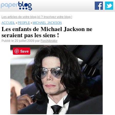
Les articles de votre blog ici ? Inscrivez votre blog !
ACCUEIL
›
PEOPLE
›
MICHAEL JACKSON
Les enfants de Michael Jackson ne
seraient pas les siens !
Publié le 20 juillet 2009 par
Forchibrator
Save